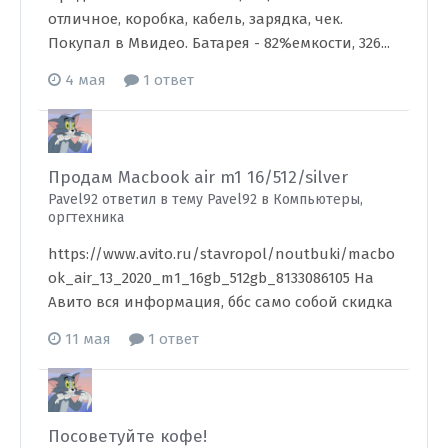
отличное, коробка, кабель, зарядка, чек.
Покупал в Мвидео. Батарея - 82%емкости, 326...
4 мая
1 ответ
Продам Macbook air m1 16/512/silver
Pavel92 ответил в тему Pavel92 в
Компьютеры,
оргтехника
https://www.avito.ru/stavropol/noutbuki/macbo
ok_air_13_2020_m1_16gb_512gb_8133086105 На
Авито вся информация, ббс само собой скидка
11 мая
1 ответ
Посоветуйте кофе!