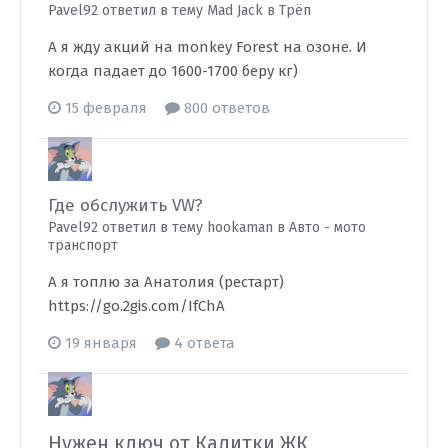
Pavel92 ответил в тему Mad Jack в
Трёп
А я жду акций на monkey Forest на озоне. И
когда падает до 1600-1700 беру кг)
15 февраля
800 ответов
Где обслужить VW?
Pavel92 ответил в тему hookaman в
Авто - мото
транспорт
А я топлю за Анатолия (рестарт)
https://go.2gis.com/IfChA
19 января
4 ответа
Нужен ключ от Калитки ЖК