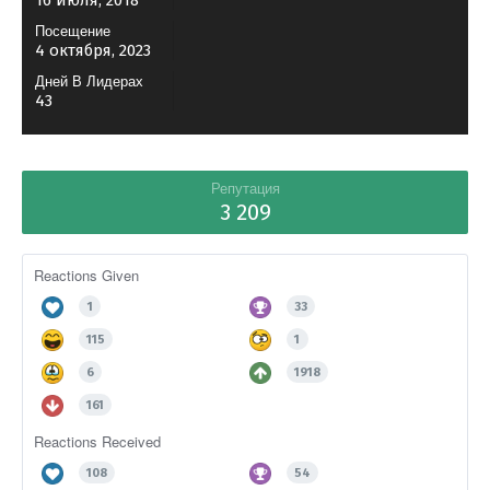
16 июля, 2018
Посещение
4 октября, 2023
Дней В Лидерах
43
Репутация
3 209
Reactions Given
1
33
115
1
6
1918
161
Reactions Received
108
54