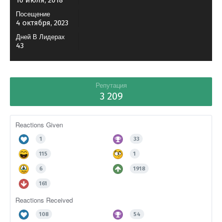
16 июля, 2018
Посещение
4 октября, 2023
Дней В Лидерах
43
Репутация
3 209
Reactions Given
1
33
115
1
6
1918
161
Reactions Received
108
54