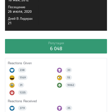
18 мая, 2012
Посещение
26 июля, 2020
Дней В Лидерах
21
Репутация
6 048
Reactions Given
238
33
1169
15
31
9062
1335
Reactions Received
379
35