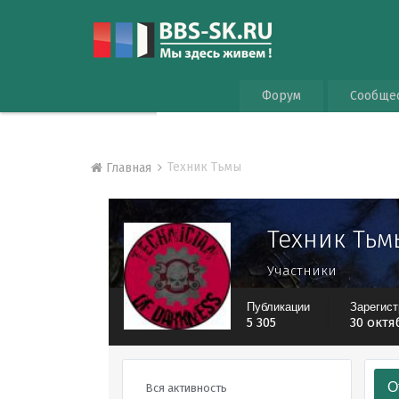
Форум
Сообще
Техник Тьмы
Главная
Техник Тьм
Участники
Публикации
Зарегис
5 305
30 октя
О
Вся активность