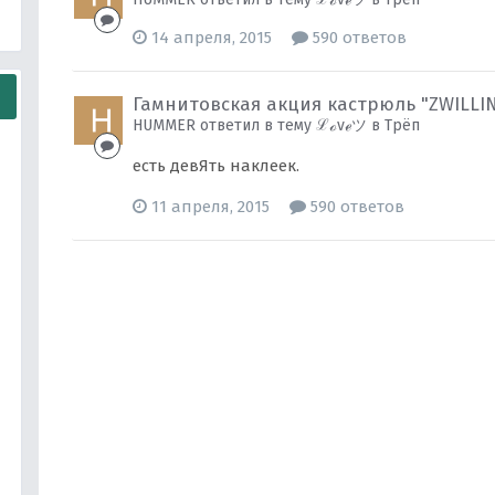
14 апреля, 2015
590 ответов
Гамнитовская акция кастрюль "ZWILLI
HUMMER ответил в тему ℒℴvℯツ в
Трёп
есть девЯть наклеек.
11 апреля, 2015
590 ответов