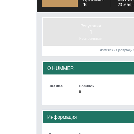
16
23 мая,
Репутация
1
Нейтральная
Изменения репутаци
О HUMMER
Звание
Новичок
Информация