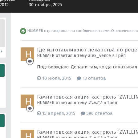
 2012
30 ноября, 2025
HUMMER
отреагировал на сообщение в теме:
Отключение в
Где изготавливают лекарства по рец
и
HUMMER ответил в тему alex_vence в
Трёп
Подтверждаю. Делали там, когда отказывали
10 июля, 2015
13 ответов
Гамнитовская акция кастрюль "ZWILLI
HUMMER ответил в тему ℒℴvℯツ в
Трёп
15 апреля, 2015
590 ответов
Гамнитовская акция кастрюль "ZWILLI
HUMMER ответил в тему ℒℴvℯツ в
Трёп