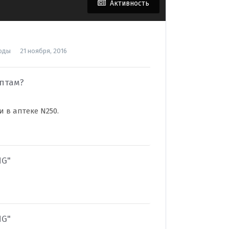
Активность
оды
21 ноября, 2016
ептам?
 в аптеке N250.
NG"
NG"