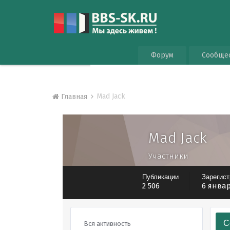
Форум
Сообще
Mad Jack
Главная
Mad Jack
Участники
Публикации
Зарегис
2 506
6 январ
С
Вся активность