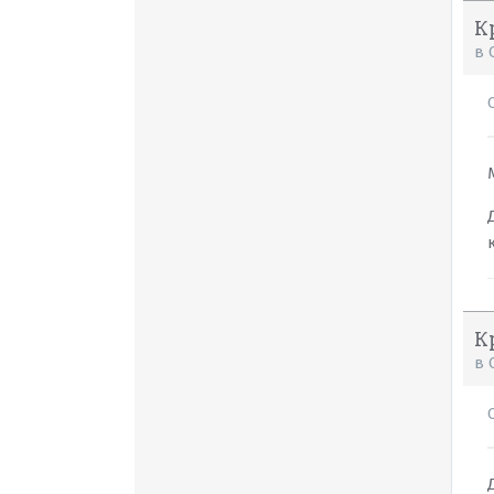
К
в
К
в