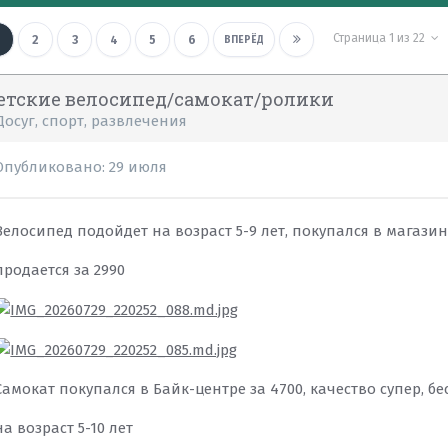
Страница 1 из 22
2
3
4
5
6
ВПЕРЁД
етские велосипед/самокат/ролики
Досуг, спорт, развлечения
Опубликовано:
29 июля
Велосипед подойдет на возраст 5-9 лет, покупался в магазин
продается за 2990
Самокат покупался в Байк-центре за 4700, качество супер,
на возраст 5-10 лет