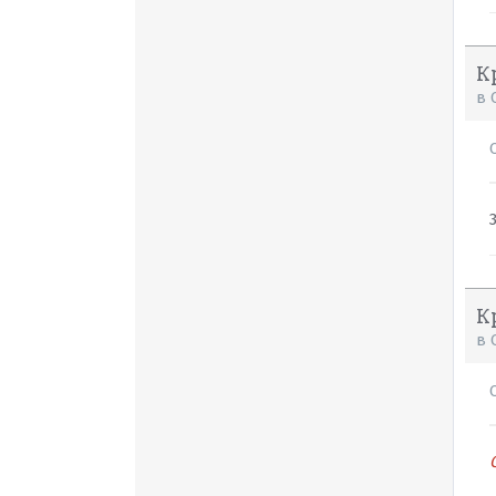
К
в
К
в