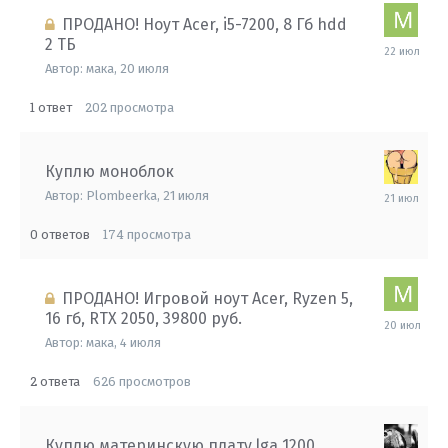
ПРОДАНО! Ноут Acer, i5-7200, 8 Гб hdd
2 ТБ
22
июля
Автор:
мака
,
20 июля
1
202
ответ
просмотра
Куплю моноблок
21
Автор:
Plombeerka
,
21 июля
июля
0
174
ответов
просмотра
ПРОДАНО! Игровой ноут Acer, Ryzen 5,
16 гб, RTX 2050, 39800 руб.
20
июля
Автор:
мака
,
4 июля
2
626
ответа
просмотров
Куплю материнскую плату lga 1200