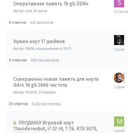
Оперативная память 16 gb DDR4
20
Автор:
srw
,
16 июля
часов
назад
5
611
ответов
просмотр
Нужен ноут 17 дюймов
понедельн
Автор:
NAFA
,
понедельник в 19:01
в
19:01
0
168
ответов
просмотров
Совершенно новая память для ноута
ddr4 16 gb 2666 частота
понедельн
в
Автор:
RoVeR
,
31 января
09:00
15
4 212
ответов
просмотра
ПРОДАНО! Игровой ноут
Thundereobot, i7 32 гб, 1 ТБ. RTX 5070,
суббота