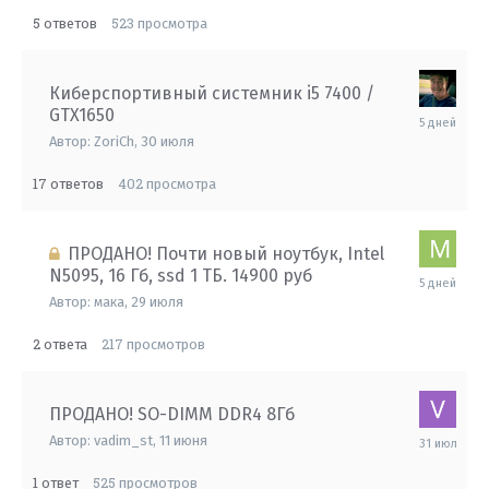
5
523
ответов
просмотра
Киберспортивный системник i5 7400 /
GTX1650
пятница
в
Автор:
ZoriCh
,
30 июля
10:05
17
402
ответов
просмотра
ПРОДАНО! Почти новый ноутбук, Intel
N5095, 16 Гб, ssd 1 ТБ. 14900 руб
пятница
в
Автор:
мака
,
29 июля
09:25
2
217
ответа
просмотров
ПРОДАНО! SO-DIMM DDR4 8Гб
31
Автор:
vadim_st
,
11 июня
июля
1
525
ответ
просмотров