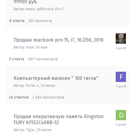
99900 руб.
в
16:31
Автор:
мака
,
суббота в 09:47
4
231
ответа
просмотр
Продаю macbook pro 15, i7, 16/256, 2016
суббота
Автор:
maxi
,
10 мая
в
13:36
3
687
ответа
просмотров
Компьютерный магазин " 100 гигов"
суббота
Автор:
forte-s
,
23 июня
в
09:56
14
1 426
ответов
просмотров
Продам оперативную память Kingston
FURY KF552C40BB-32
пятница
в
Автор:
Tiger
,
20 июля
22:29