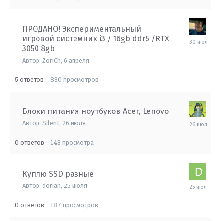
ПРОДАНО! Экспериментальный
игровой системник i3 / 16gb ddr5 /RTX
30
3050 8gb
июля
Автор:
ZoriCh
,
6 апреля
5
830
ответов
просмотров
Блоки питания ноутбуков Acer, Lenovo
26
Автор:
Silent
,
26 июля
июля
0
143
ответов
просмотра
Куплю SSD разные
25
Автор:
dorian
,
25 июля
июля
0
187
ответов
просмотров