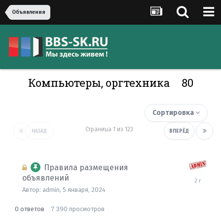
Объявления
Компьютеры, оргтехника
80
Сортировка
Страница 1 из 123
НАЗАД
ВПЕРЁД
Правила размещения
объявлений
5
января,
Автор:
admin
,
5 января, 2024
2024
0
7 390
ответов
просмотров