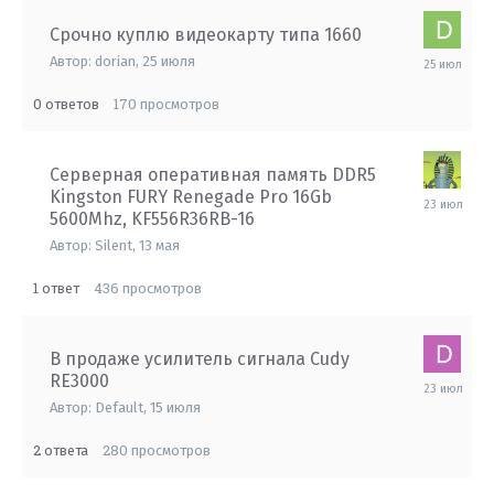
Срочно куплю видеокарту типа 1660
25
Автор:
dorian
,
25 июля
июля
0
170
ответов
просмотров
Серверная оперативная память DDR5
Kingston FURY Renegade Pro 16Gb
23
5600Mhz, KF556R36RB-16
июля
Автор:
Silent
,
13 мая
1
436
ответ
просмотров
В продаже усилитель сигнала Cudy
RE3000
23
июля
Автор:
Default
,
15 июля
2
280
ответа
просмотров