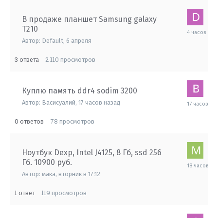
В продаже планшет Samsung galaxy
Т210
4
часа
Автор:
Default
,
6 апреля
назад
3
2 110
ответа
просмотров
Куплю память ddr4 sodim 3200
17
Автор:
Васисуалий
,
17 часов назад
часов
назад
0
78
ответов
просмотров
Ноутбук Dexp, Intel J4125, 8 Гб, ssd 256
Гб. 10900 руб.
18
часов
Автор:
мака
,
вторник в 17:12
назад
1
119
ответ
просмотров