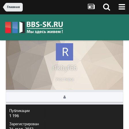
Главная
rfkbyf66
Участники
Публикации
1 196
Зарегистрирован