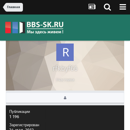
Главная
rfkbyf66
Участники
Публикации
1 196
Зарегистрирован