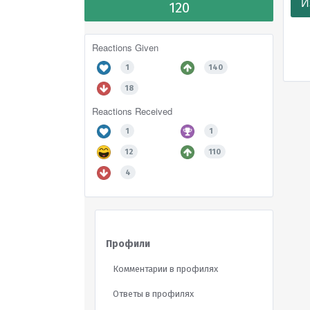
И
120
Reactions Given
1
140
18
Reactions Received
1
1
12
110
4
Профили
Комментарии в профилях
Ответы в профилях