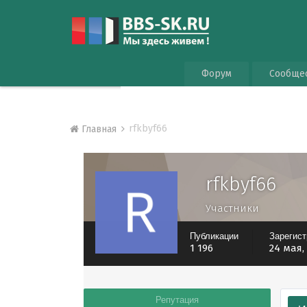
Форум
Сообще
rfkbyf66
Главная
rfkbyf66
Участники
Публикации
Зарегис
1 196
24 мая,
Репутация