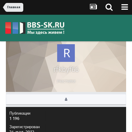
Главная
rfkbyf66
Участники
Публикации
1 196
Зарегистрирован