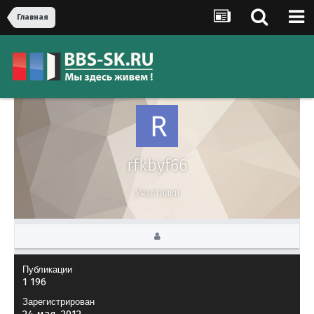
Главная
rfkbyf66
Участники
Публикации
1 196
Зарегистрирован