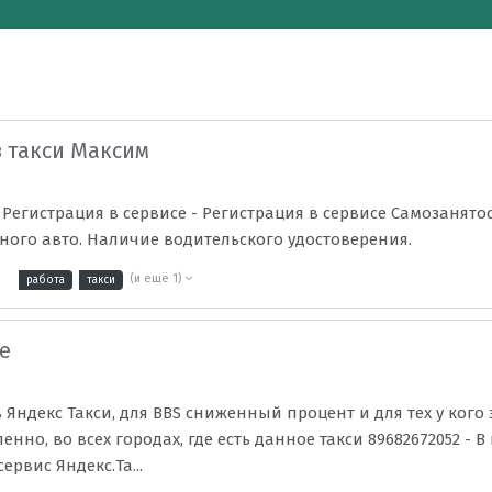
в такси Максим
. Регистрация в сервисе - Регистрация в сервисе Самозанято
ого авто. Наличие водительского удостоверения.
(и ещё 1)
работа
такси
е
Яндекс Такси, для BBS сниженный процент и для тех у кого 
но, во всех городах, где есть данное такси 89682672052 - В
ервис Яндекс.Та...