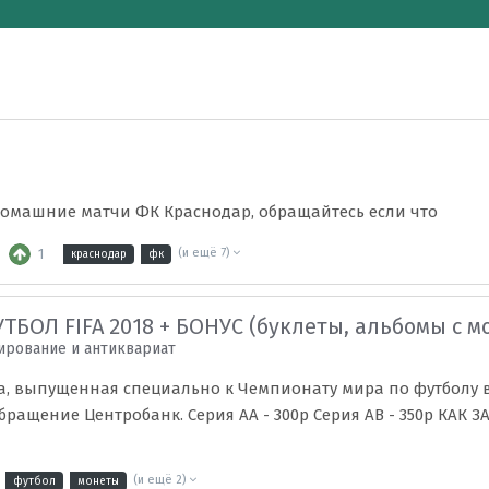
р
домашние матчи ФК Краснодар, обращайтесь если что
1
(и ещё 7)
краснодар
фк
БОЛ FIFA 2018 + БОНУС (буклеты, альбомы с м
рование и антиквариат
а, выпущенная специально к Чемпионату мира по футболу в
ращение Центробанк. Серия АА - 300р Серия АВ - 350р КАК ЗА
(и ещё 2)
футбол
монеты