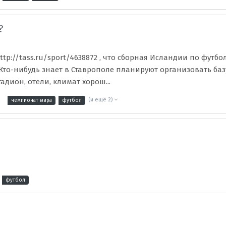
?
ttp://tass.ru/sport/4638872 , что сборная Исландии по футб
 Кто-нибудь знает в Ставрополе планируют организовать ба
тадион, отели, климат хорош...
(и ещё 2)
чемпионат мира
футбол
футбол