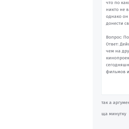
что по ка
никто не 
однако он 
донести с
Вопрос: По
Ответ: Дей
чем на дру
кинопроек
сегодняшни
фильмов и
так а аргуме
ща минутку