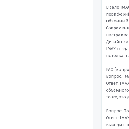
В зале IM
периферий
Объемный 
Современн
настраива
Дизайн ки
IMAX созда
потолка, 
FAQ (вопро
Вопрос: IM
Ответ: IMA
объемного 
то же, это
Вопрос: По
Ответ: IM
выходит л