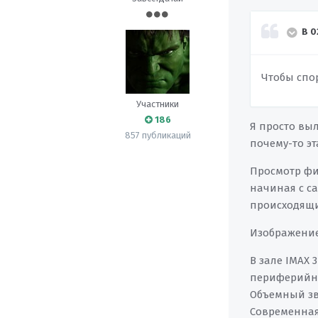
В 0
Чтобы спор
Участники
186
Я просто выл
857 публикаций
почему-то эт
Просмотр фил
начиная с с
происходящи
Изображение
В зале IMAX
периферийно
Объемный зв
Современная