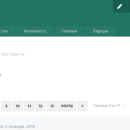
ство
Активность
Главная
Лидеры
I-MAX билеты
п
Страница 8 из 19
9
10
11
12
13
ВПЕРЁД
но:
2 января, 2016