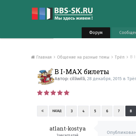
Форум
Сообще
В 
Главная
Общение на разные темы
Трёп
В I-MAX билеты
Автор:
cilliwilli
,
28 декабря, 2015
в
Трё
3
4
5
6
7
8
НАЗАД
atlant-kostya
Опубликова
Завсегдатай