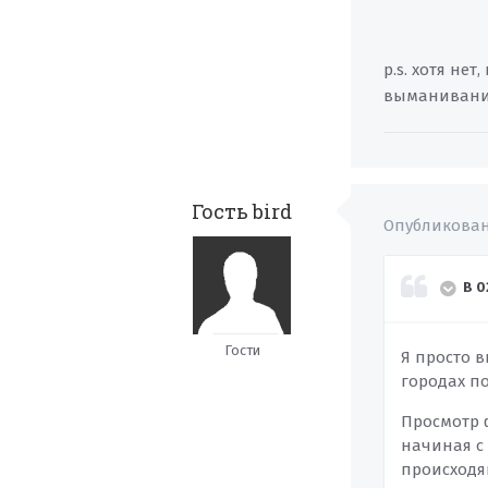
p.s. хотя не
выманивание 
Гость bird
Опубликова
В 0
Гости
Я просто в
городах по
Просмотр ф
начиная с
происходя