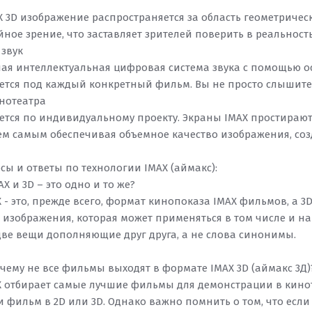
AX 3D изображение распространяется за область геометрич
ное зрение, что заставляет зрителей поверить в реальност
звук
ая интеллектуальная цифровая система звука с помощью о
ется под каждый конкретный фильм. Вы не просто слышите 
нотеатра
ется по индивидуальному проекту. Экраны IMAX простираютс
тем самым обеспечивая объемное качество изображения, соз
сы и ответы по технологии IMAX (аймакс):
AX и 3D – это одно и то же?
X - это, прежде всего, формат кинопоказа IMAX фильмов, а 3
изображения, которая может применяться в том числе и на 
 две вещи дополняющие друг друга, а не слова синонимы.
чему не все фильмы выходят в формате IMAX 3D (аймакс 3Д)
AX отбирает самые лучшие фильмы для демонстрации в киноте
и фильм в 2D или 3D. Однако важно помнить о том, что есл