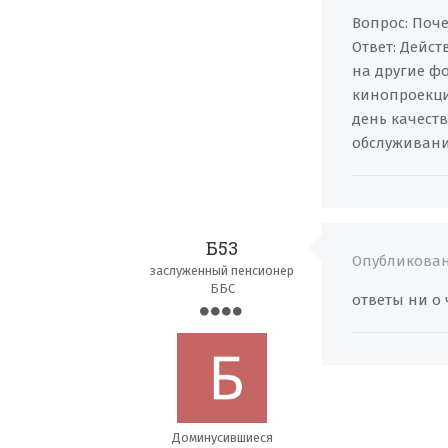
Вопрос: Поче
Ответ: Дейст
на другие фо
кинопроекци
день качеств
обслуживани
Б53
Опубликова
заслуженный пенсионер
ББС
ответы ни о ч
Доминусившиеся