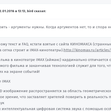
2.01.2016 в 13:13, bird сказал:
ить - аргументы нужны. Когда аргументов нет, то и спора н
ожу текст и FAQ, кстати взятые с сайта КИНОМАКСА (странны
а сетка строит и IMAX-кинотеатры).
http://kinomax.ru/article
ьма в кинотеатре IMAX (аймакс) кардинально отличается от
амого фильма и заканчивая технологией служит для того, ч
х на экране событий!
 IMAX
 3D изображение распространяется за область геометричес
е зрение, что заставляет зрителей поверить в реальность 
ук
 интеллектуальная цифровая система звука с помощью осо