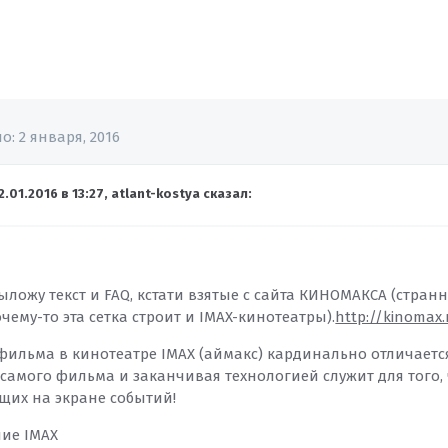
но:
2 января, 2016
2.01.2016 в 13:27, atlant-kostya сказал:
ыложу текст и FAQ, кстати взятые с сайта КИНОМАКСА (стран
чему-то эта сетка строит и IMAX-кинотеатры).
http://kinomax.
ильма в кинотеатре IMAX (аймакс) кардинально отличается 
 самого фильма и заканчивая технологией служит для того,
щих на экране событий!
ие IMAX