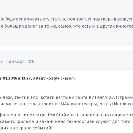
т, не буду оспаривать эту статью, полностью подтверждающу
бОльших денег за то же, самое, что есть и в других киноте
но:
2 января, 2016
2.01.2016 в 13:27, atlant-kostya сказал:
ыложу текст и FAQ, кстати взятые с сайта КИНОМАКСА (стран
чему-то эта сетка строит и IMAX-кинотеатры).
http://kinomax.
ильма в кинотеатре IMAX (аймакс) кардинально отличается 
 самого фильма и заканчивая технологией служит для того,
щих на экране событий!