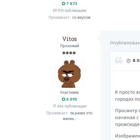
7 873
39 913 публикации
Проживает:
со вкусом
Vitos
Опубликова
Прохожий
В 0
Я просто в
Участники
городах по
6 010
17 664 публикации
Просмотр ф
Проживает:
та разве это
начиная с
жизнь..
происходя
Изображен