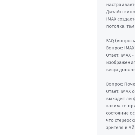
настраивает
Дизайн кино
IMAX создает
потолка, те
FAQ (вопросы
Вопрос: IMAX
Ответ: IMAX 
изображения,
вещи дополн
Вопрос: Поче
Ответ: IMAX
выходит ли 
каким-то пр
состояние о
что стереоск
зрителя в А