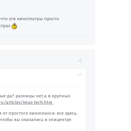
ю что эти кинотеатры просто
атрах
ные да? разницы нет,а в крупных
ru/articles/imax-tech.htm
от простого киносеанса: все здесь,
 чтобы вы оказались в эпицентре