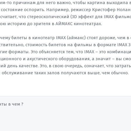
ким-то причинам для него важно, чтобы картина выходила в
в состояние оспорить. Например, режиссер Кристофер Нолан
считает, что стереоскопический (3D эффект для IMAX фильмо
вою историю до зрителя в АЙМАКС кинотеатрах.
чему билеты в кинотеатр IMAX (аймакс) стоят дороже, чем 
ствительно, стоимость билетов на фильмы в формате IMAX 3D
гие форматы. Это объясняется тем, что IMAX – это комбинац
ционного и акустического оборудования, а значит – вы см
й день качестве. Это, в свою очередь, означает, что затра
 обслуживание таких залов получаются выше, чем обычно.
нты в чем ?