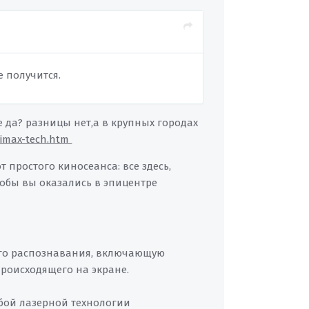
е получится.
е да? разницы нет,а в крупных городах
s/imax-tech.htm
 простого киносеанса: все здесь,
тобы вы оказались в эпицентре
кого распознавания, включающую
происходящего на экране.
бой лазерной технологии