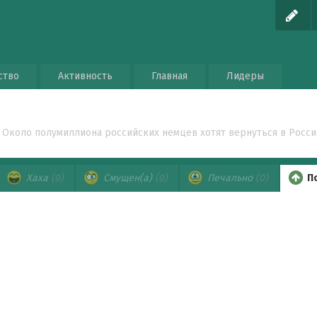
ство
Активность
Главная
Лидеры
Около полумиллиона российских немцев хотят вернуться в Росс
Хаха
(0)
Смущен(а)
(0)
Печально
(0)
П