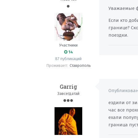
Уважаемые ф
Если кто доб
границе? Ско
поездки.
Участники
14
87 публикаций
Проживает:
Ставрополь
Garrig
Опубликова
Завсегдатай
ездили от зи
час все прох
ехали полупу
граница пуст