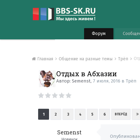
Форум
Сообще
От
Главная
Общение на разные темы
Трёп
Отдых в Абхазии
Автор:
Semenst
,
7 июля, 2016
в
Трёп
1
2
3
4
5
6
ВПЕРЁД
Semenst
Опубликова
Новичок