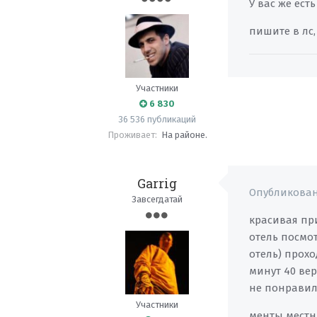
У вас же ест
пишите в лс,
Участники
6 830
36 536 публикаций
Проживает:
На районе.
Garrig
Опубликова
Завсегдатай
красивая пр
отель посмо
отель) прохо
минут 40 вер
не понравило
Участники
менты местн