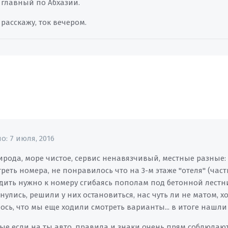
ь главный по Абхазии.
 расскажу, ток вечером.
но:
7 июля, 2016
ирода, море чистое, сервис ненавязчивый, местные разные
треть номера, не понравилось что на 3-м этаже "отеля" (ч
дить нужно к номеру сгибаясь пополам под бетонной лестни
нулись, решили у них остановиться, нас чуть ли не матом, х
сь, что мы еще ходили смотреть варианты... в итоге нашли
ые если на ты авто, правила и знаки очень прям соблюдают