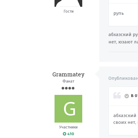
Гости
рупь
абхазский ру
нет, юзают 
Grammatey
Опубликова
Фанат
В 0
абхазский 
своих нет
Участники
410