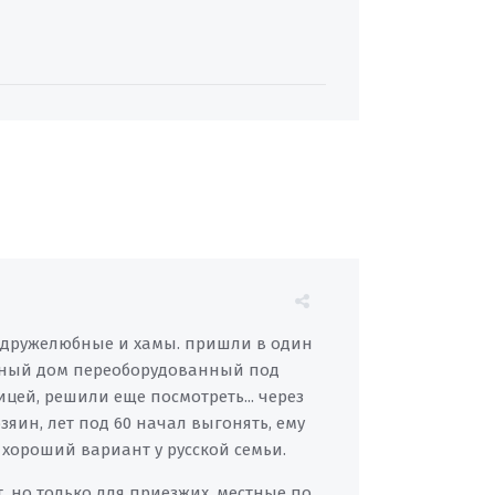
: дружелюбные и хамы. пришли в один
астный дом переоборудованный под
цей, решили еще посмотреть... через
озяин, лет под 60 начал выгонять, ему
 хороший вариант у русской семьи.
, но только для приезжих, местные по