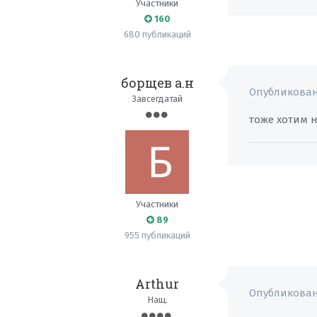
Участники
160
680 публикаций
борщев а.н
Опубликова
Завсегдатай
тоже хотим 
Участники
89
955 публикаций
Arthur
Опубликова
Нащ.