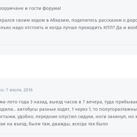
орумчане и гости форума!
ирался своим ходом в Абхазию, поделитесь рассказом о дор
лько надо отстоять и когда лучше проходить КПП? Да и воо
но:
7 июля, 2016
ма-лето года 3 назад, выезд часов в 7 вечера, туда прибыва
одили... автобусы разные ходят, 1 через 1, то полутораэтажн
стыми, удобно, передние опустил сидухи, ноги закинул, но э
ая на въезд, были там, дважды, всегда так было