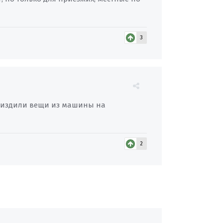
3
 спиздили вещи из машины на
2