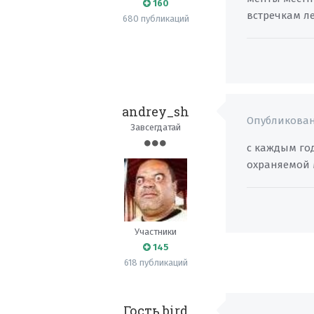
160
встречкам л
680 публикаций
andrey_sh
Опубликова
Завсегдатай
с каждым го
охраняемой 
Участники
145
618 публикаций
Гость bird