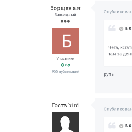
борщев а.н
Опубликова
Завсегдатай
В 0
Чёта, кста
там за ден
Участники
89
955 публикаций
рупь
Гость bird
Опубликова
В 0