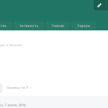
ство
Активность
Главная
Лидеры
дых в Абхазии
Страница 1 из 77
но:
7 июля, 2016