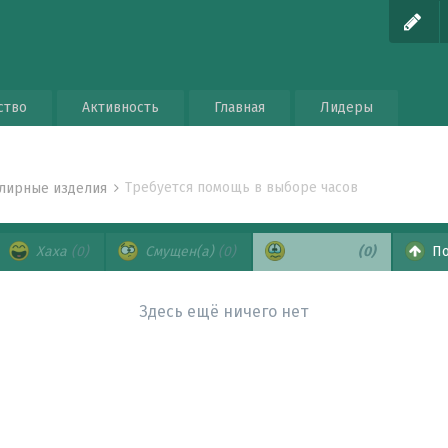
ство
Активность
Главная
Лидеры
Требуется помощь в выборе часов
елирные изделия
Хаха
(0)
Смущен(а)
(0)
Печально
(0)
По
Здесь ещё ничего нет