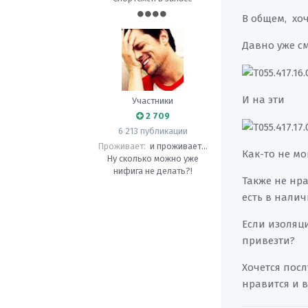
В общем, хоч
Давно уже с
И на эти
Участники
2 709
6 213 публикации
Проживает:
и проживает...
Как-то не м
Ну сколько можно уже
нифига не делать?!
Также не нр
есть в налич
Если изоляци
привезти?
Хочется пос
нравится и в