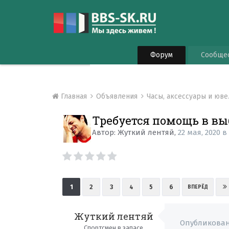
Форум
Сообще
Главная
Объявления
Часы, аксессуары и юв
Требуется помощь в вы
Автор:
Жуткий лентяй
,
22 мая, 2020
1
2
3
4
5
6
ВПЕРЁД
Жуткий лентяй
Опубликова
Спортсмен в запасе