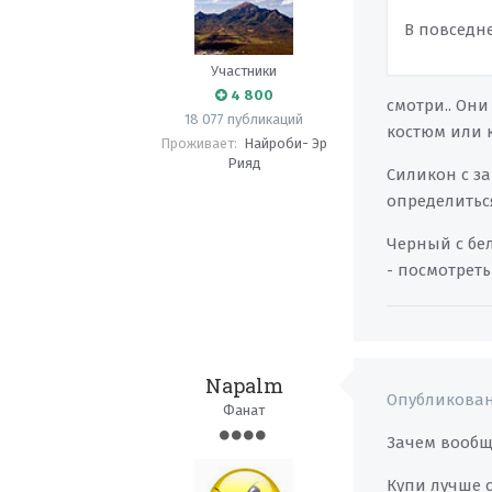
В повседн
Участники
4 800
смотри.. Он
18 077 публикаций
костюм или 
Проживает:
Найроби- Эр
Рияд
Силикон с за
определиться
Черный с бел
- посмотреть
Napalm
Опубликова
Фанат
Зачем вообще
Купи лучше 