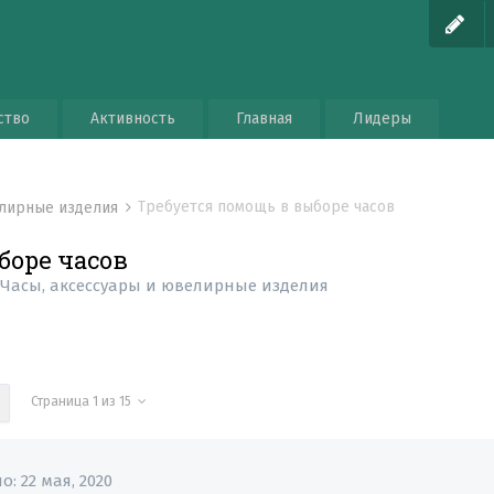
ство
Активность
Главная
Лидеры
Требуется помощь в выборе часов
елирные изделия
боре часов
в
Часы, аксессуары и ювелирные изделия
Страница 1 из 15
но:
22 мая, 2020