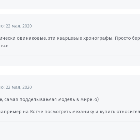
но:
22 мая, 2020
нически одинаковые, эти кварцевые хронографы. Просто бер
 всё
но:
22 мая, 2020
ое, самая подделываемая модель в мире
:о)
 например на Вотче посмотреть механику и купить относите