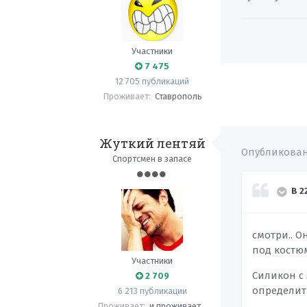
Участники
7 475
12 705 публикаций
Проживает:
Ставрополь
Жуткий лентяй
Опубликова
Спортсмен в запасе
В 2
смотри.. 
под костю
Участники
Силикон с 
2 709
определить
6 213 публикации
Проживает:
и проживает...