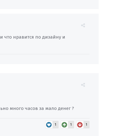
и что нравится по дизайну и
льно много часов за мало денег ?
1
1
1