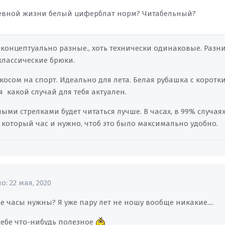
евной жизни белый циферблат норм? Читабельный?
и концептуально разные., хоть технически одинаковые. Раз
классические брюки.
косом на спорт. Идеально для лета. Белая рубашка с корот
 какой случай для тебя актуален.
ыми стрелками будет читаться лучше. В часах, в 99% случая
 который час и нужно, чтоб это было максимально удобно.
но:
22 мая, 2020
 часы нужны? Я уже пару лет не ношу вообще никакие....
себе что-нибудь полезное