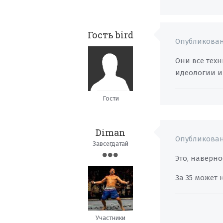
Гость bird
Опубликова
Они все тех
идеологии и
Гости
Diman
Опубликова
Завсегдатай
Это, наверн
За 35 может
Участники