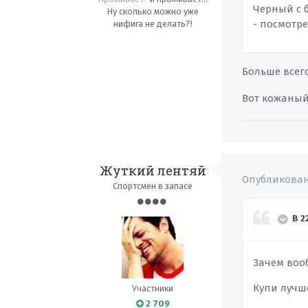
Черный с б
Ну сколько можно уже
- посмотре
нифига не делать?!
Больше всего
Вот кожаный
Жуткий лентяй
Опубликова
Спортсмен в запасе
В 2
Зачем вооб
Купи лучш
Участники
2 709