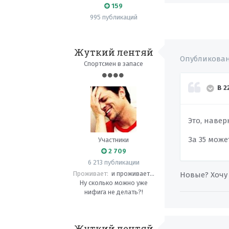
159
995 публикаций
Жуткий лентяй
Опубликова
Спортсмен в запасе
В 2
Это, наве
За 35 мож
Участники
2 709
6 213 публикации
Проживает:
и проживает...
Новые? Хочу
Ну сколько можно уже
нифига не делать?!
Жуткий лентяй