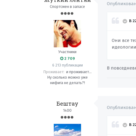
Опубликова
Спортсмен в запасе
В 2
Они все т
идеологии
Участники
2 709
6 213 публикации
В повседнев
Проживает:
и проживает...
Ну сколько можно уже
нифига не делать?!
Бештау
Опубликова
1400
В 2