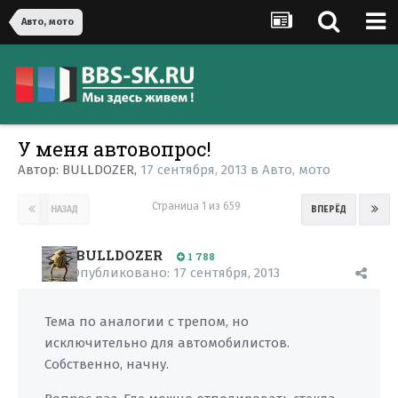
Авто, мото
У меня автовопрос!
Автор:
BULLDOZER
,
17 сентября, 2013
в
Авто, мото
Страница 1 из 659
НАЗАД
ВПЕРЁД
BULLDOZER
1 788
Опубликовано:
17 сентября, 2013
Тема по аналогии с трепом, но
исключительно для автомобилистов.
Собственно, начну.