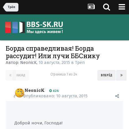
Трёп
Борда справедливая! Борда
рассудит! Или лучи ББСнику
Автор:
NeonicK
,
10 августа, 2015
в
Трёп
Страница 1 из 24
НАЗАД
ВПЕРЁД
NeonicK
426
Опубликовано:
10 августа, 2015
Доброй ночи, Господа!