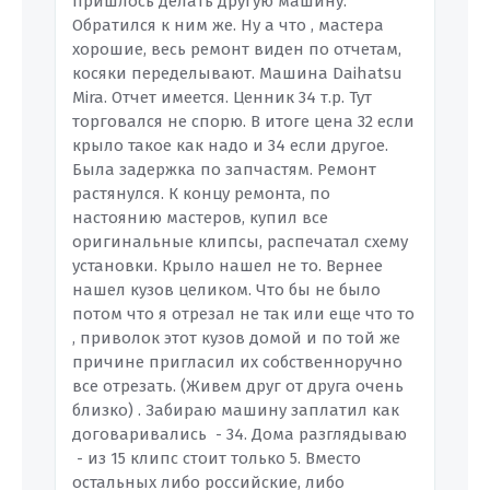
пришлось делать другую машину.
Обратился к ним же. Ну а что , мастера
хорошие, весь ремонт виден по отчетам,
косяки переделывают. Машина Daihatsu
Mira. Отчет имеется. Ценник 34 т.р. Тут
торговался не спорю. В итоге цена 32 если
крыло такое как надо и 34 если другое.
Была задержка по запчастям. Ремонт
растянулся. К концу ремонта, по
настоянию мастеров, купил все
оригинальные клипсы, распечатал схему
установки. Крыло нашел не то. Вернее
нашел кузов целиком. Что бы не было
потом что я отрезал не так или еще что то
, приволок этот кузов домой и по той же
причине пригласил их собственноручно
все отрезать. (Живем друг от друга очень
близко) . Забираю машину заплатил как
договаривались - 34. Дома разглядываю
- из 15 клипс стоит только 5. Вместо
остальных либо российские, либо