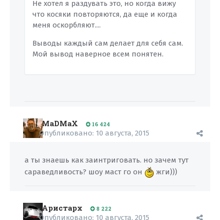
Не хотел я раздувать это, но когда вижу
что косяки повторяются, да еще и когда
меня оскорбляют....
Выводы каждый сам делает для себя сам.
Мой вывод наверное всем понятен.
MaDMaX
16 424
Опубликовано:
10 августа, 2015
а ты знаешь как заинтриговать. но зачем тут
сараведливость? шоу маст го он
жги)))
Аристарх
8 222
Опубликовано:
10 августа, 2015