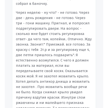
собрал в баночку.
Через неделю - ну что? - не готово. Через
две - день рождения - не готово. Через
три - гони машину. Пригнал, и попросил
подрегулировать двери. На вопрос -
сколько мне будет стоить регулировка
ответ- да чего там, копейки.. Отлично. Жду
звонка. Звонит:" Приезжай. все готово. За
краску с тебя 2т.р и за регулировку еще 4,
две петли пришлось подварить". Я
естественно возмутился. С чего я должен
платить за материал, если вы
переделываете свой косяк. Оказывается
косяк мой. Я не захотел мовилить крыло.
Хотел делать антикор днища а мовилить
не захотел . Про мовилить вообще речи
не было. Когда снимал крыло увидел
причину вздутия краски. Изнутри слои
ржавчины и ни малейшего признака