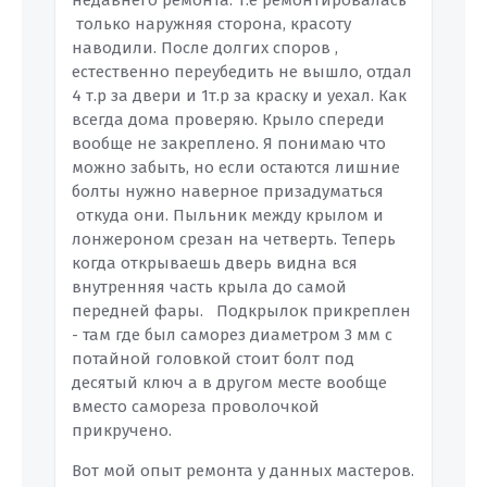
недавнего ремонта. Т.е ремонтировалась
только наружняя сторона, красоту
наводили. После долгих споров ,
естественно переубедить не вышло, отдал
4 т.р за двери и 1т.р за краску и уехал. Как
всегда дома проверяю. Крыло спереди
вообще не закреплено. Я понимаю что
можно забыть, но если остаются лишние
болты нужно наверное призадуматься
откуда они. Пыльник между крылом и
лонжероном срезан на четверть. Теперь
когда открываешь дверь видна вся
внутренняя часть крыла до самой
передней фары. Подкрылок прикреплен
- там где был саморез диаметром 3 мм с
потайной головкой стоит болт под
десятый ключ а в другом месте вообще
вместо самореза проволочкой
прикручено.
Вот мой опыт ремонта у данных мастеров.