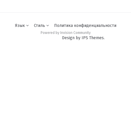
EROJomeoke
23 апреля, 2021
Язык
Стиль
Политика конфиденциальности
Powered by Invision Community
Evgenij_pot
Design by IPS Themes.
11 января, 2018
Gonor
1 июня, 2016
hhh2010
25 апреля, 2018
Hunter
9 августа, 2017
KoT