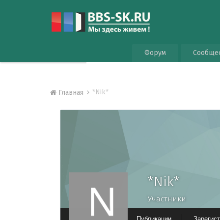
Форум
Сообще
*Nik*
Главная
*Nik*
Участники
Публикации
Зарегис