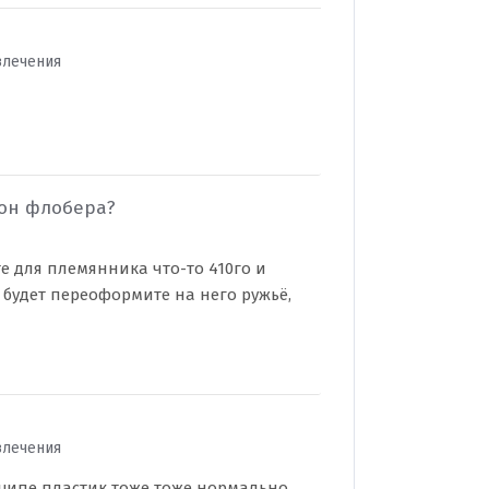
звлечения
рон флобера?
те для племянника что-то 410го и
8 будет переоформите на него ружьё,
звлечения
нципе пластик тоже тоже нормально