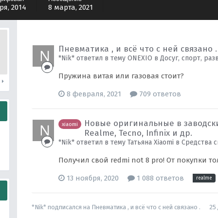
ря, 2014
8 марта, 2021
Пневматика , и всё что с ней связано .
*Nik* ответил в тему ONEXIO в
Досуг, спорт, ра
Пружина витая или газовая стоит?
и
8 февраля, 2021
709 ответов
Новые оригинальные в заводских
xiaomi
Realme, Tecno, Infinix и др.
*Nik* ответил в тему Татьяна Xiaomi в
Средства с
Получил свой redmi not 8 pro! От покупки 
13 ноября, 2020
1 088 ответов
realme
*Nik*
подписался на
Пневматика , и всё что с ней связано .
25