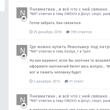
Пневматика , и всё что с ней связано .
*Nik* ответил в тему ONEXIO в
Досуг, спорт, ра
Готов забрать. Как связаться
25 декабря, 2018
709 ответов
Где можно купить Револьвер под пат
*Nik* ответил в тему Kostya_1 в
Трёп
Ну как вариант, если Вы охотник то возьми
оформите охотничий билет весь вопрос... 1
вот и память человеку будет.
2 декабря, 2014
31 ответ
Пневматика , и всё что с ней связано .
*Nik* ответил в тему ONEXIO в
Досуг, спорт, ра
в металле магазинов уже давно нет, в при