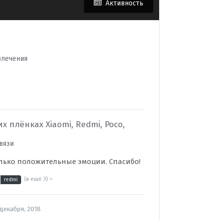
Активность
звлечения
 плёнках Xiaomi, Redmi, Poco,
вязи
только положительные эмоции. Спасибо!
(и ещё 3)
redmi
 декабря, 2018