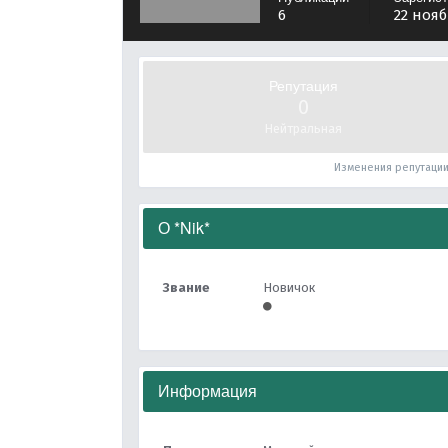
6
22 нояб
Репутация
0
Нейтральная
Изменения репутаци
О *Nik*
Звание
Новичок
Информация