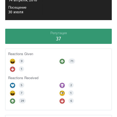
14 апреля, 2016
Посещение
30 июля
Репутация
37
Reactions Given
9
71
1
Reactions Received
5
2
7
1
29
6