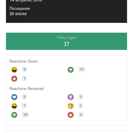
14 апреля, 2016
Посещение
30 июля
Репутация
37
Reactions Given
9
71
1
Reactions Received
5
2
7
1
29
6