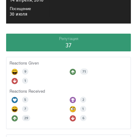
14 апреля, 2016
Посещение
30 июля
Репутация
37
Reactions Given
9
71
1
Reactions Received
5
2
7
1
29
6