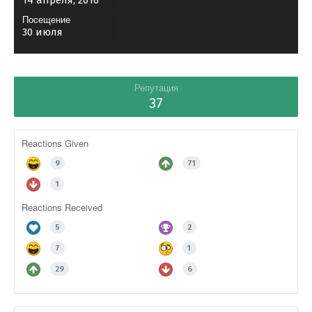
14 апреля, 2016
Посещение
30 июля
Репутация
37
Reactions Given
9
71
1
Reactions Received
5
2
7
1
29
6