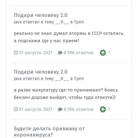
Подари человеку 2.0
Java ответил в тему __Я__ в
Трёп
реально не знал. думал втормы в СССР остались.
а подскажи где у нас прием?
31 августа, 2021
8 596 ответов
1
Подари человеку 2.0
Java ответил в тему __Я__ в
Трёп
а разве макулатуру где-то принимают? боюсь
бензин дороже выйдет, чтобы туда отвезти))
31 августа, 2021
8 596 ответов
1
Будете делать прививку от
коронавируса?