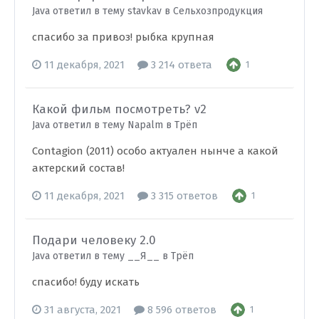
Java ответил в тему stavkav в
Сельхозпродукция
спасибо за привоз! рыбка крупная
11 декабря, 2021
3 214 ответа
1
Какой фильм посмотреть? v2
Java ответил в тему Napalm в
Трёп
Contagion (2011) особо актуален нынче а какой
актерский состав!
11 декабря, 2021
3 315 ответов
1
Подари человеку 2.0
Java ответил в тему __Я__ в
Трёп
спасибо! буду искать
31 августа, 2021
8 596 ответов
1