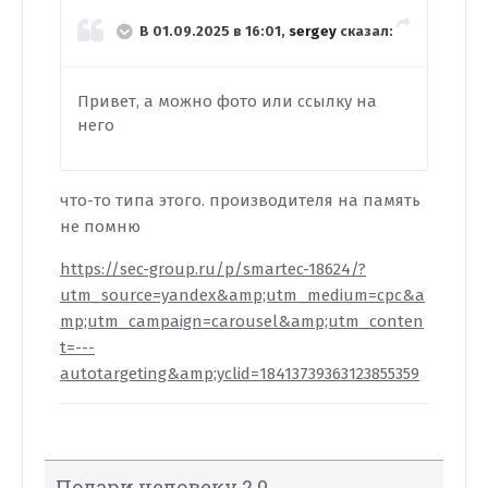
В 01.09.2025 в 16:01,
sergey
сказал:
Привет, а можно фото или ссылку на
него
что-то типа этого. производителя на память
не помню
https://sec-group.ru/p/smartec-18624/?
utm_source=yandex&amp;utm_medium=cpc&a
mp;utm_campaign=carousel&amp;utm_conten
t=---
autotargeting&amp;yclid=18413739363123855359
Подари человеку 2.0