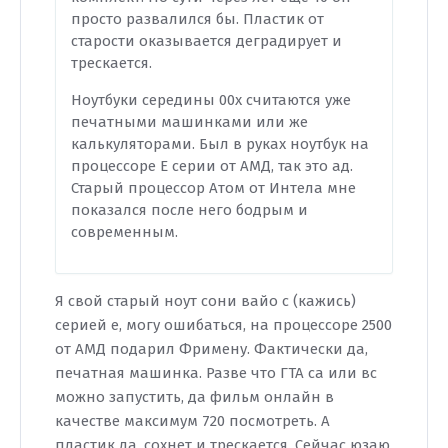
просто развалился бы. Пластик от
старости оказывается деградирует и
трескается.
Ноутбуки середины 00х считаются уже
печатными машинками или же
калькуляторами. Был в руках ноутбук на
процессоре Е серии от АМД, так это ад.
Старый процессор Атом от Интела мне
показался после него бодрым и
современным.
Я свой старый ноут сони вайо с (кажись)
серией е, могу ошибаться, на процессоре 2500
от АМД подарил Фримену. Фактически да,
печатная машинка. Разве что ГТА са или вс
можно запустить, да фильм онлайн в
качестве максимум 720 посмотреть. А
пластик да, сохнет и трескается. Сейчас юзаю