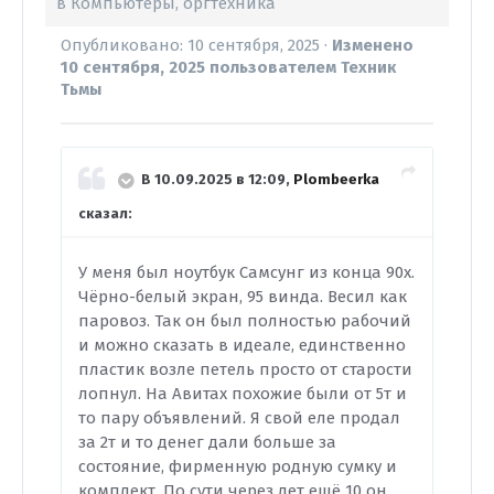
в
Компьютеры, оргтехника
Опубликовано:
10 сентября, 2025
·
Изменено
10 сентября, 2025
пользователем Техник
Тьмы
В 10.09.2025 в 12:09,
Plombeerka
сказал:
У меня был ноутбук Самсунг из конца 90х.
Чёрно-белый экран, 95 винда. Весил как
паровоз. Так он был полностью рабочий
и можно сказать в идеале, единственно
пластик возле петель просто от старости
лопнул. На Авитах похожие были от 5т и
то пару объявлений. Я свой еле продал
за 2т и то денег дали больше за
состояние, фирменную родную сумку и
комплект. По сути через лет ещё 10 он