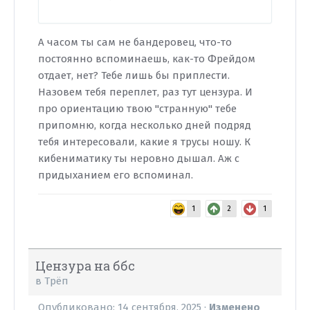
А часом ты сам не бандеровец, что-то
постоянно вспоминаешь, как-то Фрейдом
отдает, нет? Тебе лишь бы приплести.
Назовем тебя переплет, раз тут цензура. И
про ориентацию твою "странную" тебе
припомню, когда несколько дней подряд
тебя интересовали, какие я трусы ношу. К
кибениматику ты неровно дышал. Аж с
придыханием его вспоминал.
1
2
1
Цензура на ббс
в
Трёп
Опубликовано:
14 сентября, 2025
·
Изменено