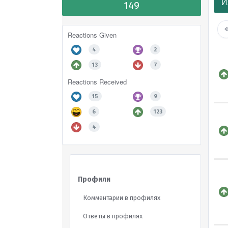
И
149
Reactions Given
4
2
13
7
Reactions Received
15
9
6
123
4
Профили
Комментарии в профилях
Ответы в профилях