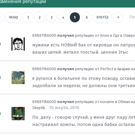
зменения репутации
Ст
1
2
3
4
5
6
НАЗАД
ВПЕРЁД
89881186000
получил
репутацию от
Клон
в
Где в Ставр
мужики есть НОВЫЙ бак от кировца он литров
ваших целей. металл толстый. ценник 3тыс
89881186000
получил
репутацию от
Perfect
в
Аварии на
я ругался в ботальене по этому поводу, оста
задолбали за неделю, не должны они треть
89881186000
получил
репутацию от
noname
в
Обман на
10 марта, 2016
Skeptik.
По делу - говорю случай, у меня друг пару ле
настраивал компы, потом одна бабка осталас