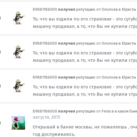
89881186000
получил
репутацию от
Ололоев
в
Юристы 
То, что вы ездили по его страховке - это су
машину продавал, а то, что Вы не купили стра
89881186000
получил
репутацию от
Ололоев
в
Юристы 
То, что вы ездили по его страховке - это су
машину продавал, а то, что Вы не купили стра
89881186000
получил
репутацию от
Ололоев
в
Юристы 
То, что вы ездили по его страховке - это су
машину продавал, а то, что Вы не купили стра
89881186000
получил
репутацию от
Fenix
в
в каком бан
августа, 2015
Открывай в банке москвы, не пожалеешь , оч
год дослуживаюсь,