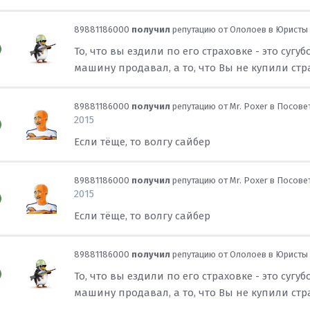
89881186000
получил
репутацию от
Ололоев
в
Юристы 
То, что вы ездили по его страховке - это су
машину продавал, а то, что Вы не купили стра
89881186000
получил
репутацию от
Mr. Poxer
в
Посовет
2015
Если тёще, то волгу сайбер
89881186000
получил
репутацию от
Mr. Poxer
в
Посовет
2015
Если тёще, то волгу сайбер
89881186000
получил
репутацию от
Ололоев
в
Юристы 
То, что вы ездили по его страховке - это су
машину продавал, а то, что Вы не купили стра