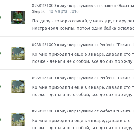
89881186000
получил
репутацию от
noname
в
Обман на
10 марта, 2016
Skeptik.
По делу - говорю случай, у меня друг пару ле
настраивал компы, потом одна бабка осталас
89881186000
получил
репутацию от
Perfect
в
"Пилите, 
Ко мне приходили еще в январе, давали сто т
позже - деньги не с собой, все до сих пор жду
89881186000
получил
репутацию от
Perfect
в
"Пилите, 
Ко мне приходили еще в январе, давали сто т
позже - деньги не с собой, все до сих пор жду
89881186000
получил
репутацию от
Perfect
в
"Пилите, 
Ко мне приходили еще в январе, давали сто т
позже - деньги не с собой, все до сих пор жду