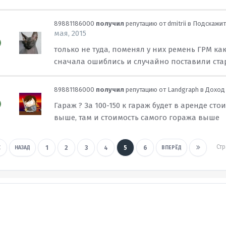
89881186000
получил
репутацию от
dmitrii
в
Подскажите
мая, 2015
только не туда, поменял у них ремень ГРМ как
сначала ошиблись и случайно поставили стар
89881186000
получил
репутацию от
Landgraph
в
Доход 
Гараж ? За 100-150 к гараж будет в аренде стоит
выше, там и стоимость самого гоража выше
Ст
1
2
3
4
5
6
НАЗАД
ВПЕРЁД