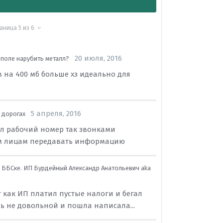
раница 5 из 6
20 июля, 2016
ополе нарубить металл?
 на 400 мб больше хз идеально для
5 апреля, 2016
 дорогах
вил рабочий номер так звонками
им лицам передавать информацию
 ББСке. ИП Бурдейный Александр Анатольевич aka
т как ИП платил пустые налоги и бегал
ь не довольной и пошла написала...