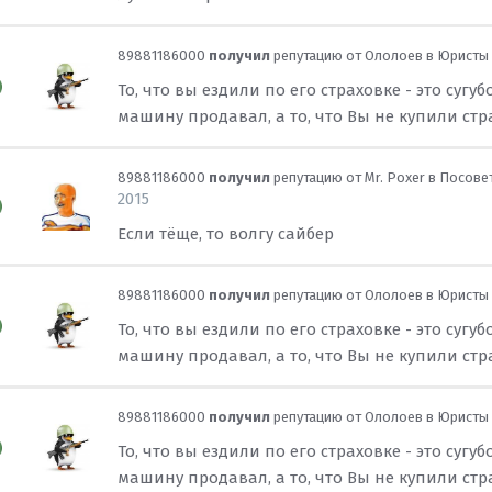
89881186000
получил
репутацию от
Ололоев
в
Юристы 
То, что вы ездили по его страховке - это су
машину продавал, а то, что Вы не купили стра
89881186000
получил
репутацию от
Mr. Poxer
в
Посовет
2015
Если тёще, то волгу сайбер
89881186000
получил
репутацию от
Ололоев
в
Юристы 
То, что вы ездили по его страховке - это су
машину продавал, а то, что Вы не купили стра
89881186000
получил
репутацию от
Ололоев
в
Юристы 
То, что вы ездили по его страховке - это су
машину продавал, а то, что Вы не купили стра