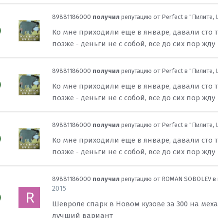
89881186000
получил
репутацию от
Perfect
в
"Пилите, 
Ко мне приходили еще в январе, давали сто т
позже - деньги не с собой, все до сих пор жду
89881186000
получил
репутацию от
Perfect
в
"Пилите, 
Ко мне приходили еще в январе, давали сто т
позже - деньги не с собой, все до сих пор жду
89881186000
получил
репутацию от
Perfect
в
"Пилите, 
Ко мне приходили еще в январе, давали сто т
позже - деньги не с собой, все до сих пор жду
89881186000
получил
репутацию от
ROMAN SOBOLEV
в
2015
Шeвролe спарк в Новом кузове за 300 на меха
лучший вариант