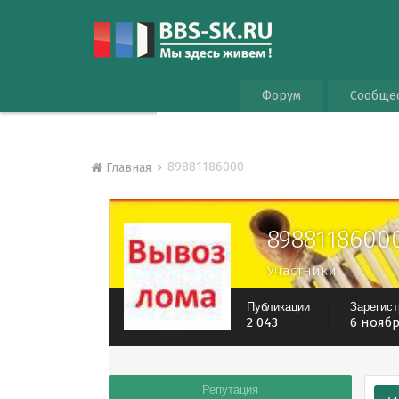
Форум
Сообще
89881186000
Главная
8988118600
Участники
Публикации
Зарегис
2 043
6 ноябр
Репутация