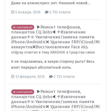
Даже на алиэкспресс нет. Никакой новой...
5 января, 2016
2 753 ответа
▶️Ремонт телефонов,
vk.com/ijobs26
планшетов СЦ iJobs◀️ ⚜️Извлечение
данных⚜️☣️ Увеличение/замена памяти
iPhone/Android☣️❌ Удаление FRP/iCloud/Mi
аккаунтов❌Восстановление Face id♨️
oldgray ответил в тему ARASHUK в
Средства связи
А не подскажешь, в какую сторону рыть? Весь
инет перерыл абсолютный ноль.
13 февраля, 2015
2 753 ответа
▶️Ремонт телефонов,
vk.com/ijobs26
планшетов СЦ iJobs◀️ ⚜️Извлечение
данных⚜️☣️ Увеличение/замена памяти
iPhone/Android☣️❌ Удаление FRP/iCloud/Mi