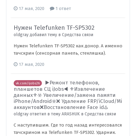
17 мая, 2020
1 ответ
Нужен Telefunken TF-SP5302
oldgray добавил тему в
Средства связи
Нужен Telefunken TF-SP5302 как донор. А именно
тачскрин (сенсорная панель, стекляшка).
17 мая, 2020
▶️Ремонт телефонов,
vk.com/ijobs26
планшетов СЦ iJobs◀️ ⚜️Извлечение
данных⚜️☣️ Увеличение/замена памяти
iPhone/Android☣️❌ Удаление FRP/iCloud/Mi
аккаунтов❌Восстановление Face id♨️
oldgray ответил в тему ARASHUK в
Средства связи
С наступившим. Где то год назад интересовался
тачскрином на Telefunken TF-SP5302. Ударник.