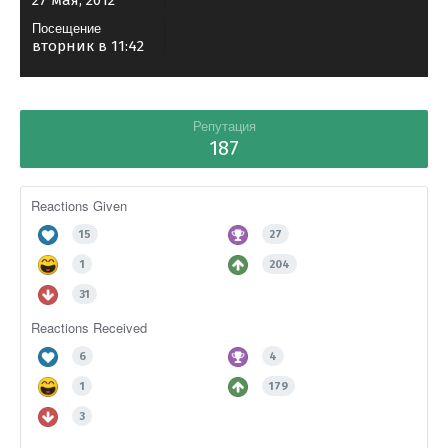
27 мая, 2012
Посещение
вторник в 11:42
Репутация
187
Reactions Given
15
27
1
204
31
Reactions Received
6
4
1
179
3