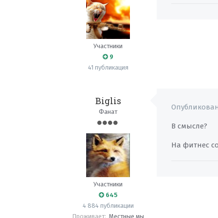
Участники
9
41 публикация
Biglis
Опубликова
Фанат
В смысле?
На фитнес с
Участники
645
4 884 публикации
Проживает:
Местные мы