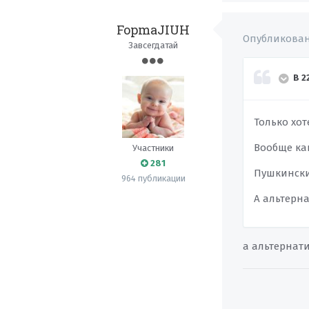
FopmaJIUH
Опубликова
Завсегдатай
В 2
Только хоте
Вообще как
Участники
281
Пушкинский
964 публикации
А альтерна
а альтернат