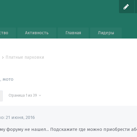
ство
Активность
Главная
Лидеры
Платные парковки
о
, мото
Страница 1 из 39
но:
21 июня, 2016
ему форуму не нашел... Подскажите где можно приобрести 