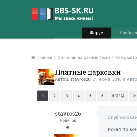
Форум
Сообще
Главная
Общение на разные темы
Авто, мот
Платные парковки
Автор:
stavros26
,
21 июня, 2016
в
Авто
1
2
3
4
5
6
ВПЕРЁД
stavros26
Опубликова
Новичок
Искал по вс