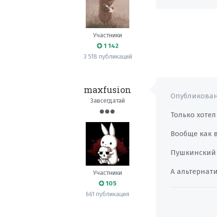
Участники
1 142
3 518 публикаций
maxfusion
Опубликова
Завсегдатай
Только хотел 
Вообще как в
Пушкинский н
А альтернати
Участники
105
661 публикация