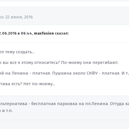
но:
22 июня, 2016
2.06.2016 в 06:44,
maxfusion
сказал:
л тему создать...
 вы все к этому относитесь? По-моему они перегибают.
 на Ленина - платная. Пушкина около СКФУ - платная. И т.д
тива есть? Нет по-моему...
ьтернатива - бесплатная парковка на пл.Ленина. Оттуда ка
и т.п.