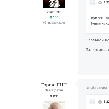
В 2
Участники
105
Офигенная 
661 публикация
Пушкинског
С больной но
П.с. кто зна
FopmaJIUH
Опубликова
Завсегдатай
В 2