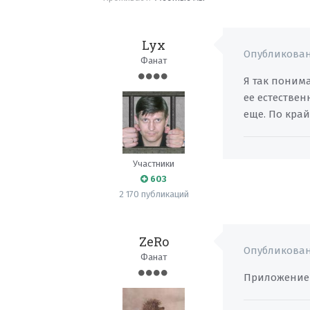
Lyx
Опубликова
Фанат
Я так понима
ее естестве
еще. По кра
Участники
603
2 170 публикаций
ZeRo
Опубликова
Фанат
Приложение 