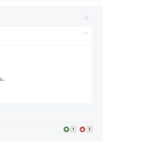
...
1
3