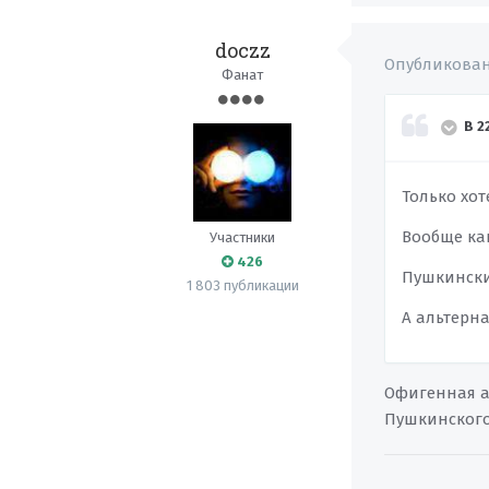
doczz
Опубликова
Фанат
В 2
Только хоте
Вообще как
Участники
426
Пушкинский
1 803 публикации
А альтерна
Офигенная ал
Пушкинского 