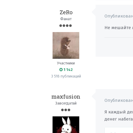
ZeRo
Опубликова
Фанат
Не мешайте 
Участники
1 142
3 518 публикаций
maxfusion
Опубликова
Завсегдатай
Я каждый ден
денег набегае