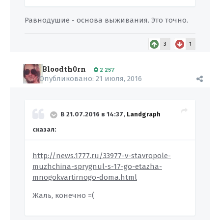
Равнодушие - основа выживания. Это точно.
3
1
Bloodth0rn
2 257
Опубликовано:
21 июля, 2016
В 21.07.2016 в 14:37,
Landgraph
сказал:
http://news.1777.ru/33977-v-stavropole-
muzhchina-sprygnul-s-17-go-etazha-
mnogokvartirnogo-doma.html
Жаль, конечно =(