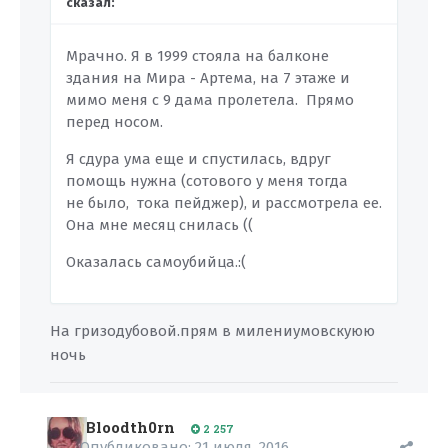
сказал:
Мрачно. Я в 1999 стояла на балконе
здания на Мира - Артема, на 7 этаже и
мимо меня с 9 дама пролетела. Прямо
перед носом.
Я сдура ума еще и спустилась, вдруг
помощь нужна (сотового у меня тогда
не было, тока пейджер), и рассмотрела ее.
Она мне месяц снилась ((
Оказалась самоубийца.:(
На гризодубовой.прям в милениумовскуюю
ночь
Bloodth0rn
2 257
Опубликовано:
21 июля, 2016