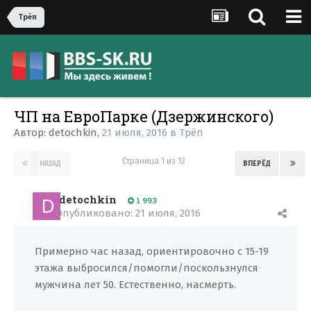
Трёп
ЧП на ЕвроПарке (Дзержинского)
Автор:
detochkin
,
21 июля, 2016
в
Трёп
Страница 1 из 12
НАЗАД
ВПЕРЁД
detochkin
1 993
Опубликовано:
21 июля, 2016
Примерно час назад, ориентировочно с 15-19
этажа выбросился/помогли/поскользнулся
мужчина лет 50. Естественно, насмерть.