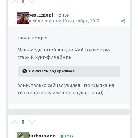
0
bes_imeni
439
Опубликовано:
19 сентября, 2017
гавно вопрос:
Медь медь литой латуни Чай горшок рук
старый кунг-фу чайник
Показать содержимое
блин, только сейчас увидел, что ссылка на
твою картинку именно оттуда, с али))
0
turboraven
1 242