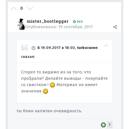
0
mister_bootlegger
943
Опубликовано:
19 сентября, 2017
В 19.09.2017 в 18:03,
turboraven
сказал:
Сгорел то видимо из-за того, что
про$рали? Делайте выводы - покупайте
со свистком !
Материал не имеет
значения
ты блин капитан очевидность.
1