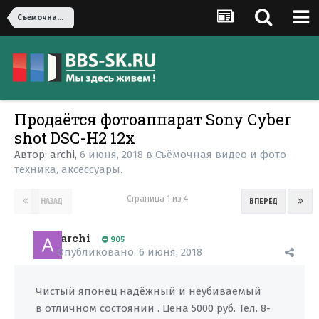
Съёмочная видео и фото техника, аксессуары.
Продаётся фотоаппарат Sony Cyber
shot DSC-H2 12x
Автор:
archi
,
6 июня, 2018
в
Съёмочная видео и фото
техника, аксессуары.
Страница 1 из 4
НАЗАД
ВПЕРЁД
archi
905
Опубликовано:
6 июня, 2018
Чистый японец надёжный и неубиваемый
в отличном состоянии . Цена 5000 руб. Тел. 8-