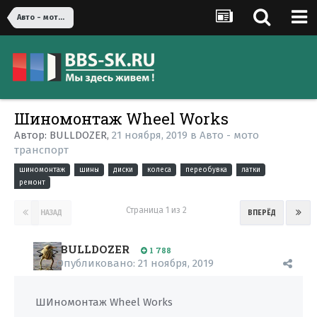
Авто - мото транспорт
Шиномонтаж Wheel Works
Автор:
BULLDOZER
,
21 ноября, 2019
в
Авто - мото
транспорт
шиномонтаж
шины
диски
колеса
переобувка
латки
ремонт
Страница 1 из 2
НАЗАД
ВПЕРЁД
BULLDOZER
1 788
Опубликовано:
21 ноября, 2019
ШИномонтаж Wheel Works