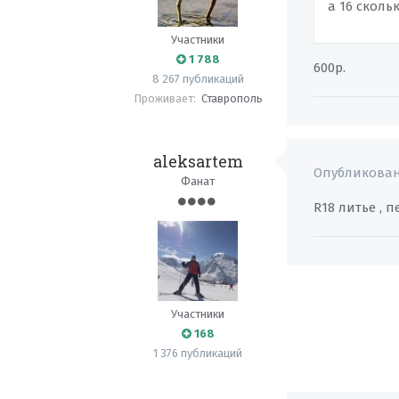
а 16 сколь
Участники
1 788
600р.
8 267 публикаций
Проживает:
Ставрополь
aleksartem
Опубликова
Фанат
R18 литье , 
Участники
168
1 376 публикаций