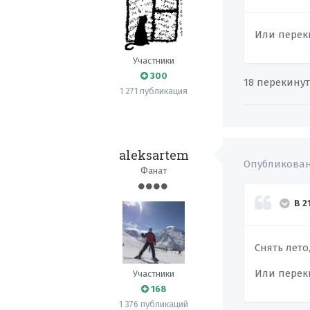
Или переки
Участники
300
18 перекину
1 271 публикация
aleksartem
Опубликова
Фанат
В 2
Снять лет
Или переки
Участники
168
1 376 публикаций