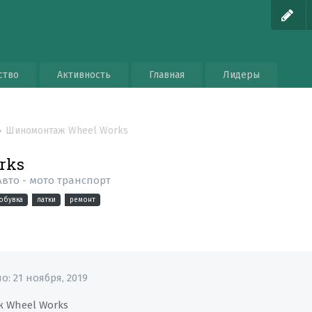
ство
Активность
Главная
Лидеры
Шиномонтаж Wheel Works
rks
Авто - мото транспорт
обувка
латки
ремонт
но:
21 ноября, 2019
 Wheel Works