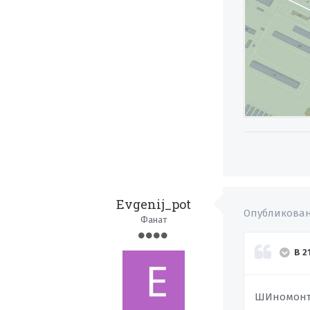
Evgenij_pot
Опубликова
Фанат
В 2
ШИномонта