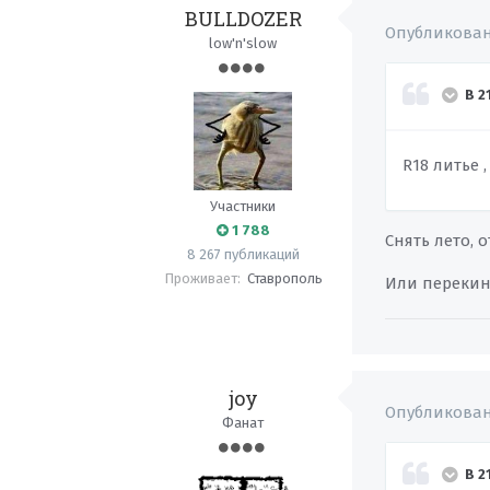
BULLDOZER
Опубликова
low'n'slow
В 2
R18 литье 
Участники
1 788
Снять лето,
8 267 публикаций
Проживает:
Ставрополь
Или перекину
joy
Опубликова
Фанат
В 2