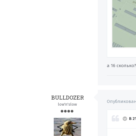
а 16 сколько
BULLDOZER
Опубликова
low'n'slow
В 2