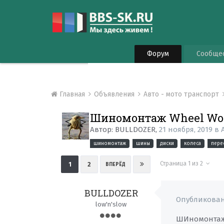
Форум
Сообще
Главная
Объявления
Авто - мото транспорт
Шиномонтаж Wheel Wo
Автор:
BULLDOZER
,
21 ноября, 2019
в
шиномонтаж
шины
диски
колеса
пере
Страница 1 из 2
1
2
ВПЕРЁД
BULLDOZER
Опубликова
low'n'slow
ШИномонтаж