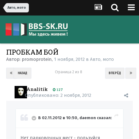
Авто, мото
ПРОБКАМ БОЙ
Автор:
promoprotein
,
1 ноября, 2012
в
Авто, мото
Страница 2 из 8
НАЗАД
ВПЕРЁД
Analitik
127
Опубликовано:
2 ноября, 2012
В 02.11.2012 в 10:50, daemon сказал:
Нет парковочных мест - пользуйся