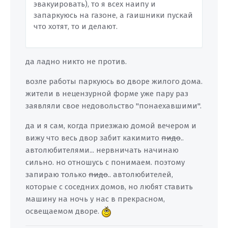
эвакуировать), то я всех наипу и
запаркуюсь на газоне, а гаишники пускай
что хотят, то и делают.
да ладно никто не против.
возле работы паркуюсь во дворе жилого дома.
жители в нецензурной форме уже пару раз
заявляли свое недовольство "понаехавшими".
да и я сам, когда приезжаю домой вечером и
вижу что весь двор забит какимито
пидо
..
автолюбителями... нервничать начинаю
сильно. но отношусь с понимаем. поэтому
запираю только
пидо
.. автолюбителей,
которые с соседних домов, но любят ставить
машину на ночь у нас в прекрасном,
освещаемом дворе.