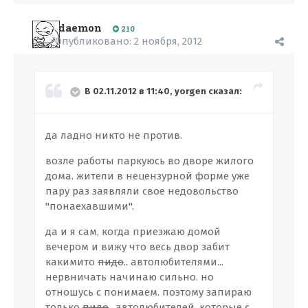
daemon
210
Опубликовано:
2 ноября, 2012
В 02.11.2012 в 11:40, yorgen сказал:
да ладно никто не против.
возле работы паркуюсь во дворе жилого
дома. жители в нецензурной форме уже
пару раз заявляли свое недовольство
"понаехавшими".
да и я сам, когда приезжаю домой
вечером и вижу что весь двор забит
какимито
пидо
.. автолюбителями...
нервничать начинаю сильно. но
отношусь с понимаем. поэтому запираю
только
пидо
.. автолюбителей, которые с