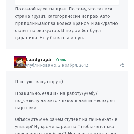
По самой идее ты прав. По тому, что так вся
страна грузит, категорически неправ. Авто
приподнимают за колеса краном и аккуратно
ставят на эвакуатор. И не дай бог будет
царапина. Но у Става свой путь.
Landgraph
405
Опубликовано:
2 ноября, 2012
Плюсую эвакуатору =)
Правильно, ездишь на работу/учёбу/
по_смыслу на авто - изволь найти место для
парковки.
Объясните мне, зачем студент на тачке ехать в
универ? Ну кроме варианта "чтобы чётенько
перед поцаками було"? Нет, я не против, если