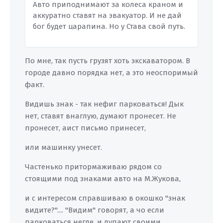
Авто приподнимают за колеса краном и
аккуратно ставят на эвакуатор. И не дай
бог будет царапина. Но у Става свой путь.
По мне, так пусть грузят хоть экскаватором. В
городе давно порядка нет, а это неоспоримый
факт.
Видишь знак - так нефиг парковаться! Дык
нет, ставят внаглую, думают пронесет. Не
пронесет, аист письмо принесет,
или машинку унесет.
Частенько притормаживаю рядом со
стоящими под знаками авто на М.Жукова,
и с интересом справшиваю в окошко "знак
видите?".... "Видим" говорят, а чо если
парковаться негде, и лупают своими