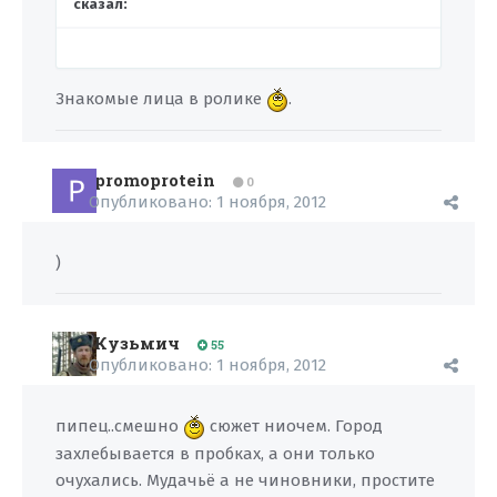
сказал:
Знакомые лица в ролике
.
promoprotein
0
Опубликовано:
1 ноября, 2012
)
Кузьмич
55
Опубликовано:
1 ноября, 2012
пипец..смешно
сюжет ниочем. Город
захлебывается в пробках, а они только
очухались. Мудачьё а не чиновники, простите