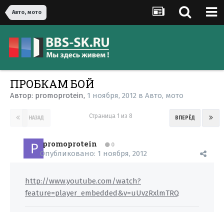
Авто, мото
ПРОБКАМ БОЙ
Автор:
promoprotein
,
1 ноября, 2012
в
Авто, мото
Страница 1 из 8
НАЗАД
ВПЕРЁД
promoprotein
0
Опубликовано:
1 ноября, 2012
http://www.youtube.com/watch?
feature=player_embedded&v=uUvzRxlmTRQ