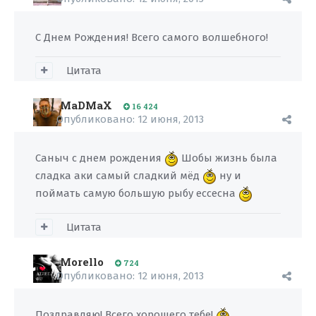
С Днем Рождения! Всего самого волшебного!
Цитата
MaDMaX
16 424
Опубликовано:
12 июня, 2013
Саныч с днем рождения
Шобы жизнь была
сладка аки самый сладкий мёд
ну и
поймать самую большую рыбу ессесна
Цитата
Morello
724
Опубликовано:
12 июня, 2013
Поздравляю! Всего хорошего тебе!