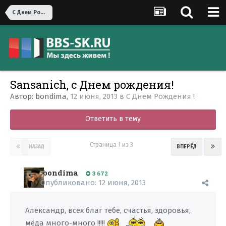
С Днем Рождения !
Sansanich, с Днем рождения!
Автор:
bondima
,
12 июня, 2013
в
С Днем Рождения !
Ответить в тему
Страница 1 из 3
НАЗАД
ВПЕРЁД
bondima
3 672
Опубликовано:
12 июня, 2013
Александр, всех благ тебе, счастья, здоровья,
мёда много-много !!!!!