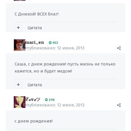
С Днюхой! ВСЕХ благ!
Цитата
mari_en
952
Опубликовано:
12 июня, 2013
Саша, с днем рождения! пусть жизнь не только
кажется, но и будет медом!
Цитата
ℒℴvℯツ
298
Опубликовано:
12 июня, 2013
с днем рождения!