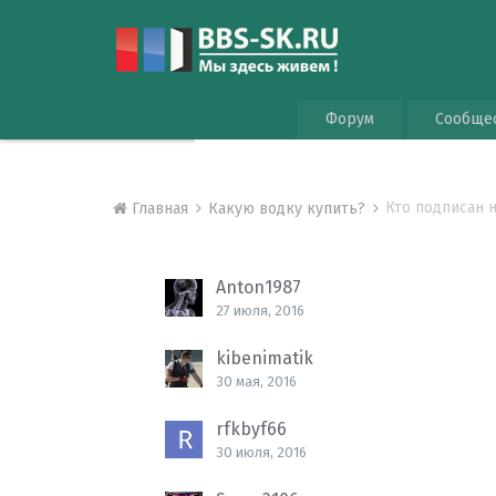
Форум
Сообще
Кто подписан н
Главная
Какую водку купить?
Anton1987
27 июля, 2016
kibenimatik
30 мая, 2016
rfkbyf66
30 июля, 2016