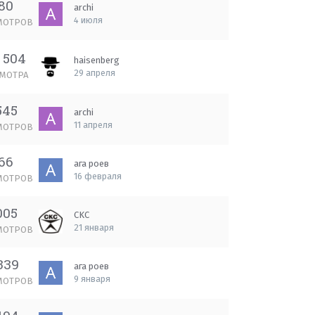
80
archi
4 июля
МОТРОВ
 504
haisenberg
29 апреля
МОТРА
545
archi
11 апреля
МОТРОВ
66
ага роев
16 февраля
МОТРОВ
005
CKC
21 января
МОТРОВ
339
ага роев
9 января
МОТРОВ