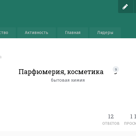
ство
Активность
Главная
Лидеры
а
Парфюмерия, косметика
9
9
бытовая химия
12
1 
ОТВЕТОВ
ПРОС