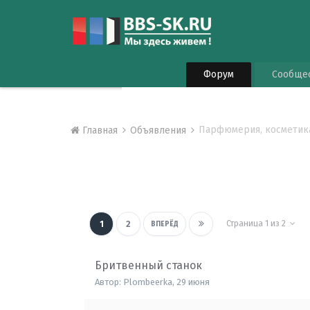
Форум
Сообще
Парфюмерия, косметик
Главная
Объявления
Страница 1 из 2
1
2
ВПЕРЁД
Бритвенный станок
Автор:
Plombeerka
,
29 июня