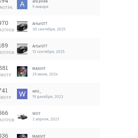
494
ага роев
9 января
МОТРА
970
Artur077
30 сентября, 2025
МОТРОВ
189
Artur077
13 сентября, 2025
МОТРОВ
881
MAKVIT
29 июня, 2024
СМОТР
741
wisi_
19 декабря, 2023
СМОТР
566
WOT
3 апреля, 2023
МОТРОВ
036
MAKVIT