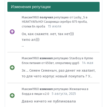
Изменения репутации
Максим1980
получил
репутацию от
Lucky_S
в
НЕАКТУАЛЬНО! Сахарница серебро 875 проба,
15 июля
стопки 84 проба
Ок, как скажете. нет, так нет)))
типо ап)))
...
Максим1980
изменил
репутацию
StavBoy
в
Куплю
14 мая
блок питания от 650вт, оперативку ддр5
Эх ... Семен Семеныч, раз денег не хватает,
то для чего корпус новый покупать ? У...
Максим1980
изменил
репутацию
Жежешечка
в
5 августа, 2025
Борда в лицах v.2.0
Давно ничего не публиковала