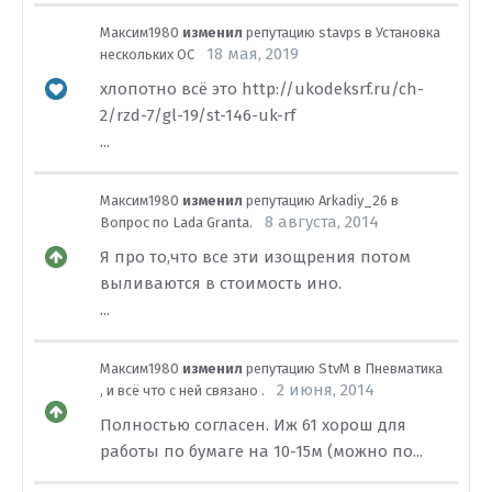
Максим1980
изменил
репутацию
stavps
в
Установка
18 мая, 2019
нескольких ОС
хлопотно всё это http://ukodeksrf.ru/ch-
2/rzd-7/gl-19/st-146-uk-rf
...
Максим1980
изменил
репутацию
Arkadiy_26
в
8 августа, 2014
Вопрос по Lada Granta.
Я про то,что все эти изощрения потом
выливаются в стоимость ино.
...
Максим1980
изменил
репутацию
StvM
в
Пневматика
2 июня, 2014
, и всё что с ней связано .
Полностью согласен. Иж 61 хорош для
работы по бумаге на 10-15м (можно по...