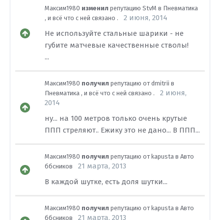
Максим1980
изменил
репутацию
StvM
в
Пневматика
2 июня, 2014
, и всё что с ней связано .
Не используйте стальные шарики - не
губите матчевые качественные стволы!
...
Максим1980
получил
репутацию от
dmitrii
в
2 июня,
Пневматика , и всё что с ней связано .
2014
ну... на 100 метров только очень крутые
ППП стреляют.. Ежику это не дано... В ППП...
Максим1980
получил
репутацию от
kapusta
в
Авто
21 марта, 2013
ббсников
В каждой шутке, есть доля шутки...
Максим1980
получил
репутацию от
kapusta
в
Авто
21 марта, 2013
ббсников