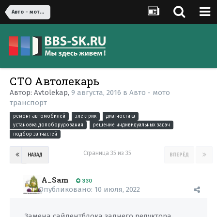
Авто - мото транспорт
СТО Автолекарь
Автор:
Avtolekap
,
9 августа, 2016
в
Авто - мото
транспорт
ремонт автомобилей
электрик
диагностика
установка допоборудования
решение индивидуальных задач
подбор запчастей
Страница 35 из 35
НАЗАД
ВПЕРЁД
A_Sam
330
Опубликовано:
10 июля, 2022
Замена сайлентблока заднего редуктора