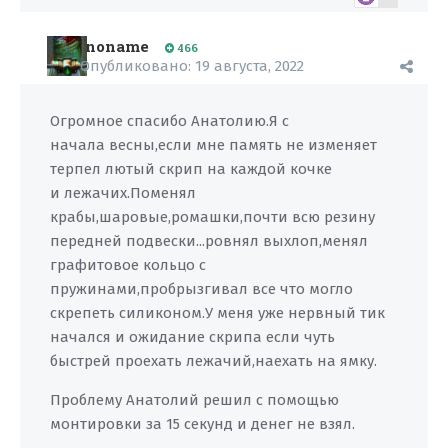
noname
466
Опубликовано:
19 августа, 2022
Огромное спасибо Анатолию.Я с
начала весны,если мне память не изменяет
терпел лютый скрип на каждой кочке
и лежачих.Поменял
крабы,шаровые,ромашки,почти всю резину
передней подвески...ровнял выхлоп,менял
графитовое кольцо с
пружинами,пробрызгивал все что могло
скрепеть силиконом.У меня уже нервный тик
начался и ожидание скрипа если чуть
быстрей проехать лежачий,наехать на ямку.
Проблему Анатолий решил с помощью
монтировки за 15 секунд и денег не взял.