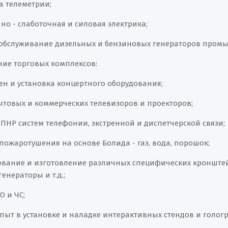
ва телеметрии;
, но - слаботочная и силовая электрика;
и обслуживание дизельных и бензиновых генераторов пром
ание торговых комплексов:
цен и установка концертного оборудования;
бытовых и коммерческих телевизоров и проекторов;
 ПНР систем телефонии, экстренной и диспетчерской связи;
 пожаротушения на основе Болида - газ, вода, порошок;
ование и изготовление различных специфических кронштей
генераторы и т.д.;
О и ЧС;
 опыт в установке и наладке интерактивных стендов и голо