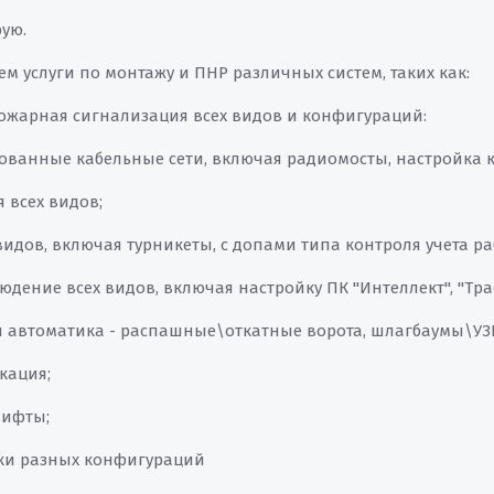
ую.
м услуги по монтажу и ПНР различных систем, таких как:
пожарная сигнализация всех видов и конфигураций:
ированные кабельные сети, включая радиомосты, настройка 
 всех видов;
 видов, включая турникеты, с допами типа контроля учета р
юдение всех видов, включая настройку ПК "Интеллект", "Трас
я автоматика - распашные\откатные ворота, шлагбаумы\УЗ
кация;
лифты;
ки разных конфигураций