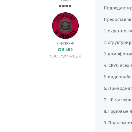
Подредактир
Предоставляе
1. охранно-
2. структур
Участники
5 459
3. домофония
5 305 публикаций
4. СКУД всех
5. видеонабл
6. Приводна
7. IP-часофи
8. Грузовые 
9. Подъемни