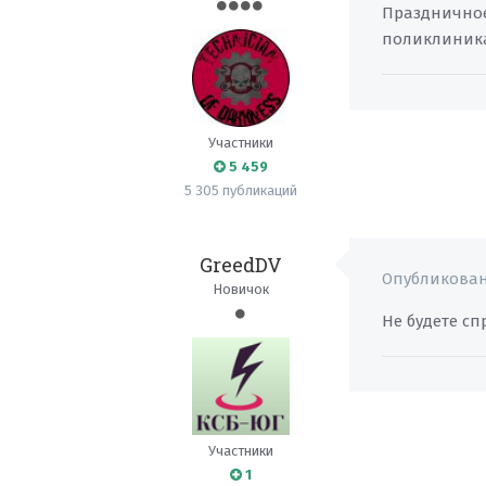
Праздничное
поликлиника,
Участники
5 459
5 305 публикаций
GreedDV
Опубликова
Новичок
Не будете сп
Участники
1