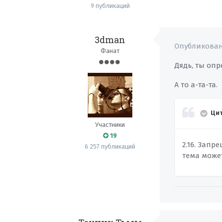
9 публикаций
3dman
Опубликова
Фанат
Дядь, ты опр
А то а-та-та.
Цит
Участники
19
2.16. Запр
6 257 публикаций
тема може