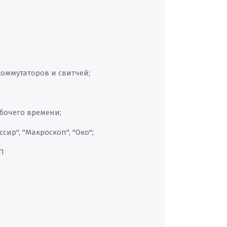
коммутаторов и свитчей;
абочего времени;
сир", "Макроскоп", "Око";
П