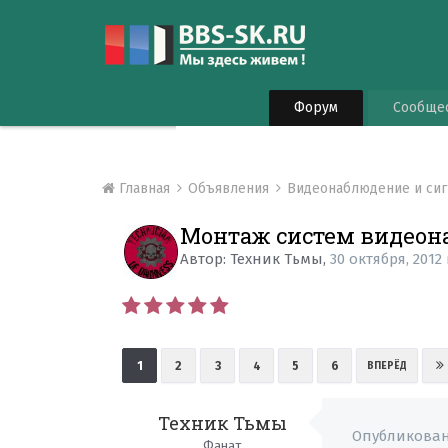
Форум
Сообще
Главная
Объявления
Видеонаблюдение и си
Монтаж систем видеона
Автор:
Техник Тьмы
,
30 октября, 2012
1
2
3
4
5
6
ВПЕРЁД
Техник Тьмы
Опубликова
Фанат