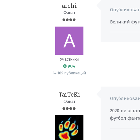
archi
Опубликова
Фанат
Великий футб
Участники
904
14 169 публикаций
TaiTeKi
Опубликова
Фанат
2020 не ост
футбол фант