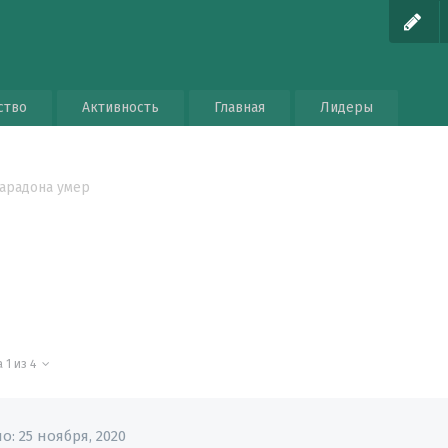
ство
Активность
Главная
Лидеры
арадона умер
 1 из 4
но:
25 ноября, 2020