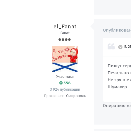
el_Fanat
Опубликова
Fanat
В 2
Пишут сер
Печально 
Участники
Не зря в 
558
Шумахер.
3 924 публикации
Проживает:
Ставрополь
Операцию на