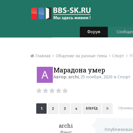
Форум
Сообще
М
Главная
Общение на разные темы
Спорт
Марадона умер
Автор:
archi
,
25 ноября, 2020
в
Спорт
Страница
1
2
3
4
ВПЕРЁД
archi
Опубликова
Фанат