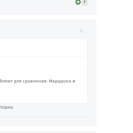
1
ебляют для сравнения: Марадона и
порно.