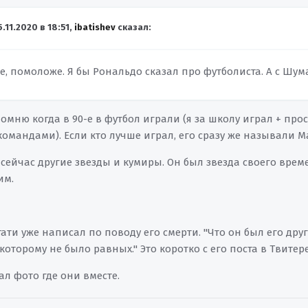
5.11.2020 в 18:51,
ibatishev
сказал:
е, помоложе. Я бы Рональдо сказал про футболиста. А с Шум
Помню когда в 90-е в футбол играли (я за школу играл + пр
омандами). Если кто лучше играл, его сразу же называли М
сейчас другие звезды и кумиры. Он был звезда своего врем
им.
ати уже написал по поводу его смерти. "Что он был его дру
оторому не было равных." Это коротко с его поста в Твитере
л фото где они вместе.