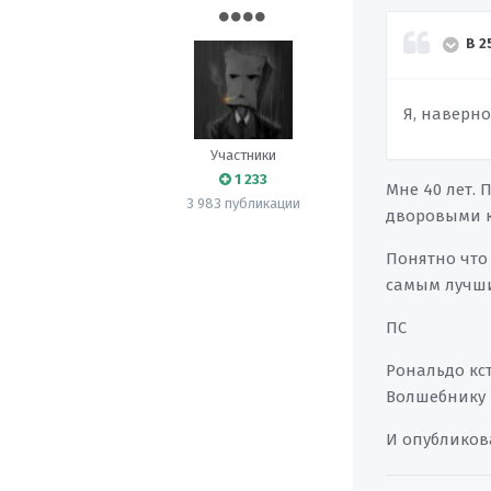
В 2
Я, наверно
Участники
1 233
Мне 40 лет. 
3 983 публикации
дворовыми к
Понятно что 
самым лучш
ПС
Рональдо кст
Волшебнику к
И опубликова