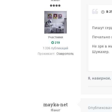
В 2
Пишут сер
Печально 
Участники
219
Не зря в 
1 336 публикаций
Шумахер.
Проживает:
Ставрополь
Я, наверное,
mayka-net
Опубликова
Фанат