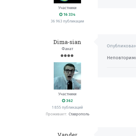
Участники
16 334
36 963 публикации
Dima-sian
Опубликова
Фанат
Неповторимы
Участники
362
1 855 публикаций
Проживает:
Ставрополь
Vander