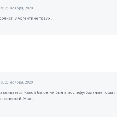
но:
25 ноября, 2020
олист. В Аргентине траур .
но:
25 ноября, 2020
анавливается. Какой бы он ни был в послефутбольные годы 
астический. Жаль.