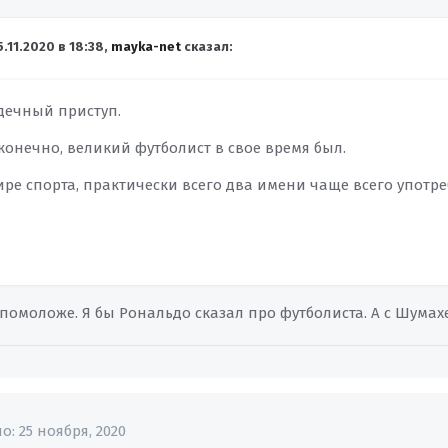
5.11.2020 в 18:38,
mayka-net
сказал:
дечный приступ.
конечно, великий футболист в свое время был.
мире спорта, практически всего два имени чаще всего употр
 помоложе. Я бы Рональдо сказал про футболиста. А с Шумах
но:
25 ноября, 2020