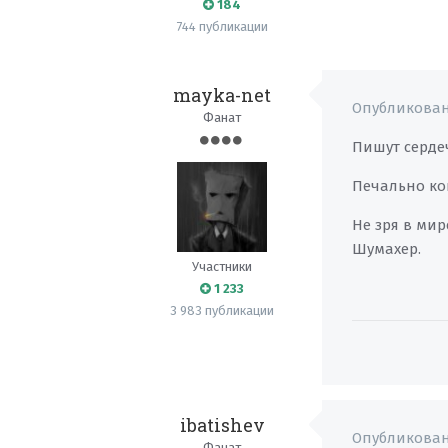
184
744 публикации
mayka-net
Опубликова
Фанат
Пишут серде
Печально ко
Не зря в ми
Шумахер.
Участники
1 233
3 983 публикации
ibatishev
Опубликова
Фанат