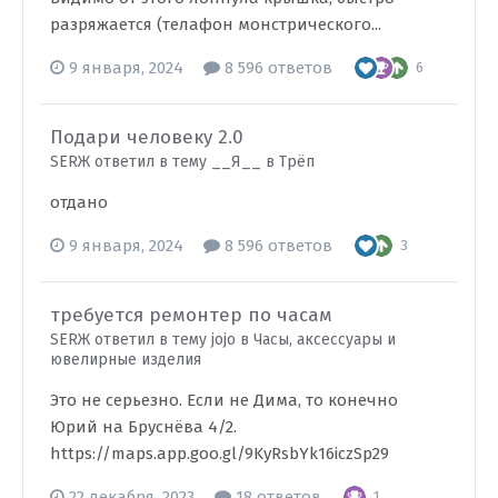
разряжается (телафон монстрического...
9 января, 2024
8 596 ответов
6
Подари человеку 2.0
SERЖ ответил в тему __Я__ в
Трёп
отдано
9 января, 2024
8 596 ответов
3
требуется ремонтер по часам
SERЖ ответил в тему jojo в
Часы, аксессуары и
ювелирные изделия
Это не серьезно. Если не Дима, то конечно
Юрий на Бруснёва 4/2.
https://maps.app.goo.gl/9KyRsbYk16iczSp29
22 декабря, 2023
18 ответов
1