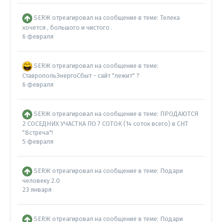
SERЖ
отреагировал на сообщение в теме:
Телека
хочется , большого и чистого .
6 февраля
SERЖ
отреагировал на сообщение в теме:
СтавропольЭнергоСбыт - сайт "лежит" ?
6 февраля
SERЖ
отреагировал на сообщение в теме:
ПPOДАЮTCЯ
2 CОСЕДНИX УЧАСТКA ПO 7 СOTОК (14 сoтoк всeгo) в CНT
"Bстрeча"!
5 февраля
SERЖ
отреагировал на сообщение в теме:
Подари
человеку 2.0
23 января
SERЖ
отреагировал на сообщение в теме:
Подари