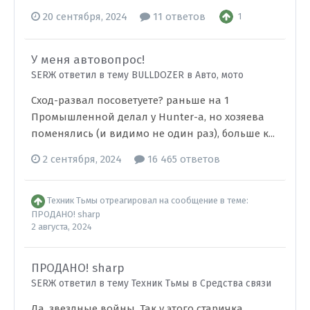
20 сентября, 2024
11 ответов
1
У меня автовопрос!
SERЖ ответил в тему BULLDOZER в
Авто, мото
Сход-развал посоветуете? раньше на 1
Промышленной делал у Hunter-а, но хозяева
поменялись (и видимо не один раз), больше к...
2 сентября, 2024
16 465 ответов
Техник Тьмы
отреагировал на сообщение в теме:
ПРОДАНО! sharp
2 августа, 2024
ПРОДАНО! sharp
SERЖ ответил в тему Техник Тьмы в
Средства связи
Да, звездные войны. Так у этого старичка