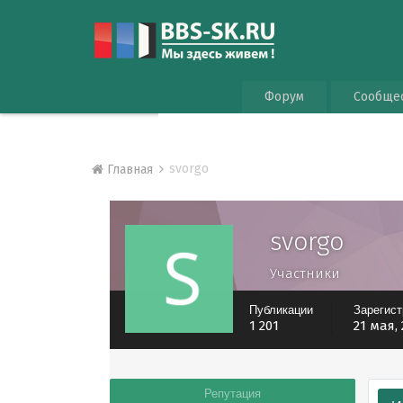
Форум
Сообще
svorgo
Главная
svorgo
Участники
Публикации
Зарегис
1 201
21 мая,
Репутация