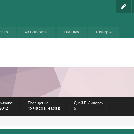
ство
Активность
Главная
Лидеры
трирован
Посещение
Дней В Лидерах
 2012
15 часов назад
6