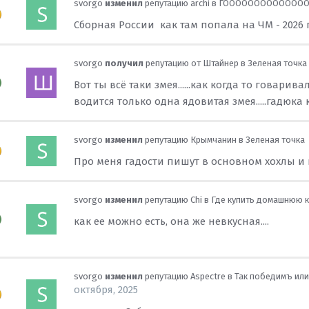
svorgo
изменил
репутацию
archi
в
ГОООООООООООООО
Сборная России как там попала на ЧМ - 2026 
svorgo
получил
репутацию от
Штайнер
в
Зеленая точка
Вот ты всё таки змея......как когда то говари
водится только одна ядовитая змея.....гадюка 
svorgo
изменил
репутацию
Крымчанин
в
Зеленая точка
Про меня гадости пишут в основном хохлы и
svorgo
изменил
репутацию
Chi
в
Где купить домашнюю 
как ее можно есть, она же невкусная....
svorgo
изменил
репутацию
Aspectre
в
Так победимъ или 
октября, 2025