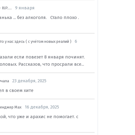
9 января
RiP.....
нька ... без алкоголя. Стало плохо .
6
о у нас здесь ( с учётом новых реалий )
казали если повезет 8 января починят.
ловых. Рассказов, что просрали все...
23 декабря, 2025
учала
ел в своем хите
16 декабря, 2025
сенджер Max
кой, что уже и арахис не помогает. с