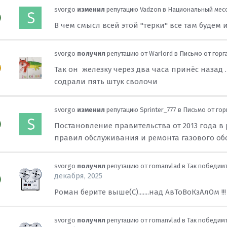
svorgo
изменил
репутацию
Vadzon
в
Национальный мес
В чем смысл всей этой "терки" все там будем и
svorgo
получил
репутацию от
Warlord
в
Письмо от горг
Так он железку через два часа принёс назад .
содрали пять штук сволочи
svorgo
изменил
репутацию
Sprinter_777
в
Письмо от гор
Постановление правительства от 2013 года в 
правил обслуживания и ремонта газового об
svorgo
получил
репутацию от
romanvlad
в
Так победимъ
декабря, 2025
Роман берите выше(С).......над АвТоВоКзАлОм !!!
svorgo
получил
репутацию от
romanvlad
в
Так победимъ