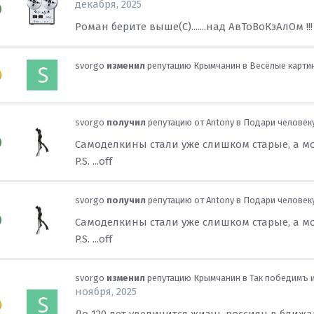
декабря, 2025
Роман берите выше(С).......над АвТоВоКзАлОм !!!
svorgo
изменил
репутацию
Крымчанин
в
Весёлые карти
svorgo
получил
репутацию от
Antony
в
Подари человеку
Самоделкины стали уже слишком старые, а мо
P.S. ...off
svorgo
получил
репутацию от
Antony
в
Подари человеку
Самоделкины стали уже слишком старые, а мо
P.S. ...off
svorgo
изменил
репутацию
Крымчанин
в
Так победимъ и
ноября, 2025