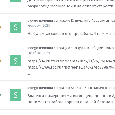
До 120 лет увеличится жизнь россиян в бли
разработку "волшебной пилюли" от старости 
svorgo
изменил
репутацию
Крымчанин
в
Продаются нов
ноября, 2025
Не будем уж совсем его прогибать. Что ж мы не
svorgo
изменил
репутацию
sharky
в
Так победимъ или чт
ноября, 2025
https://14.ru/text/incidents/2025/11/26/7614047
https://www.rbc.ru/rbcfreenews/6927eb889a7947
...
svorgo
изменил
репутацию
Sprinter_777
в
Письмо от гор
Благими намерениями вымощена дорога в А
понимается забота горгаза о нашей безопаснос