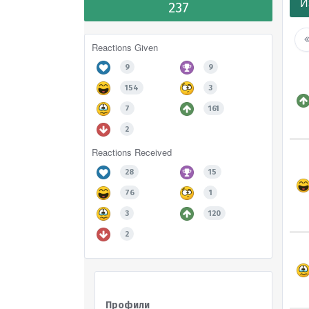
И
237
Reactions Given
9
9
154
3
7
161
2
Reactions Received
28
15
76
1
3
120
2
Профили