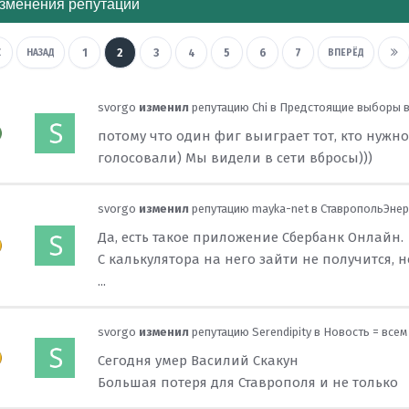
зменения репутации
1
2
3
4
5
6
7
НАЗАД
ВПЕРЁД
svorgo
изменил
репутацию
Chi
в
Предстоящие выборы в
потому что один фиг выиграет тот, кто нужно
голосовали) Мы видели в сети вбросы)))
svorgo
изменил
репутацию
mayka-net
в
СтавропольЭнерг
Да, есть такое приложение Сбербанк Онлайн.
С калькулятора на него зайти не получится, 
...
svorgo
изменил
репутацию
Serendipity
в
Новость = всем
Сегодня умер Василий Скакун
Большая потеря для Ставрополя и не только