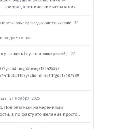
жайшем будущем. Учёные начали
— говорят, клинические испытания...
30
ые резиновые прокладки сантехнические
 люди что ли...
27
о у нас здесь ( с учётом новых реалий )
8/?ysclid=migr5owejx182425593
14fbdb5110?ysclid=mih61fffgd517187989
21 ноября, 2025
газа
д. Под благими намерениями
ти, а по факту это желание просто...