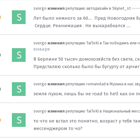
svorgo
изменил
репутацию
автодизайн
в
Skynet_st ----- 
Лет было немного за 60.... Пред Новогодняя ба
Сердце. Реанимация . Не выкарабкался ....
svorgo
изменил
репутацию
TaiTeKi
в
Так победимъ или чт
января
В Берлине 50 тысяч домохозяйств без света, с
Предсталяю сколько было бы бугурту от арчиго
svorgo
изменил
репутацию
romanvlad
в
Музыка в нас зв
земля пухом, лишь бы не road to hell как он п
svorgo
изменил
репутацию
TaiTeKi
в
Национальный мес
то что не встал это понятно, возраст у тебя та
мессенджером то чо?