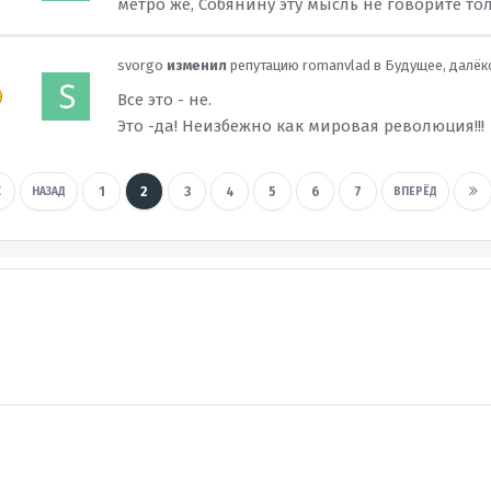
метро же, Собянину эту мысль не говорите то
svorgo
изменил
репутацию
romanvlad
в
Будущее, далёк
Все это - не.
Это -да! Неизбежно как мировая революция!!!
1
2
3
4
5
6
7
НАЗАД
ВПЕРЁД